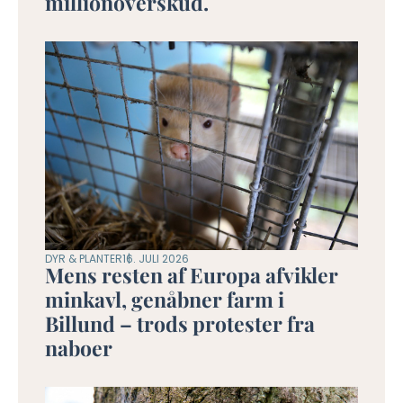
millionoverskud.
DYR & PLANTER
16. JULI 2026
Mens resten af Europa afvikler
minkavl, genåbner farm i
Billund – trods protester fra
naboer