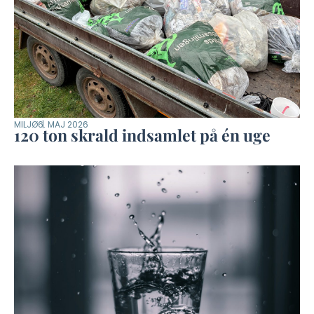
MILJØ
6. MAJ 2026
120 ton skrald indsamlet på én uge