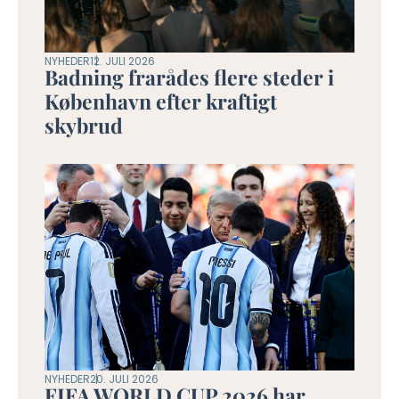
NYHEDER
12. JULI 2026
Badning frarådes flere steder i
København efter kraftigt
skybrud
NYHEDER
20. JULI 2026
FIFA WORLD CUP 2026 har