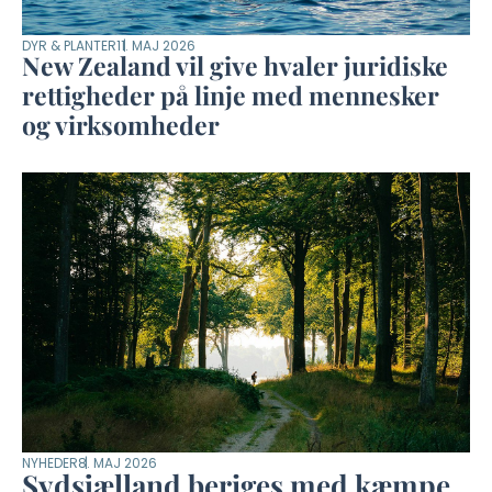
DYR & PLANTER
11. MAJ 2026
New Zealand vil give hvaler juridiske
rettigheder på linje med mennesker
og virksomheder
NYHEDER
8. MAJ 2026
Sydsjælland beriges med kæmpe