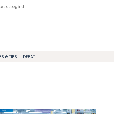
tøt os
Log ind
ES & TIPS
DEBAT