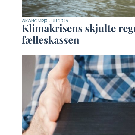
ØKONOMI
30. JULI 2025
Klimakrisens skjulte reg
fælleskassen