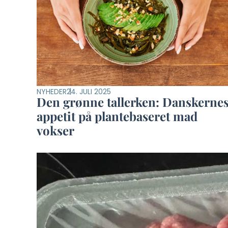
NYHEDER
24. JULI 2025
Den grønne tallerken: Danskerne
appetit på plantebaseret mad
vokser