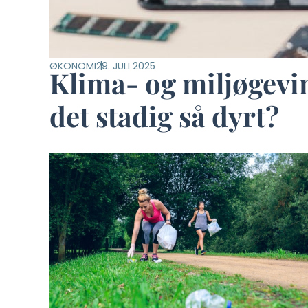
ØKONOMI
29. JULI 2025
Klima- og miljøgevin
det stadig så dyrt?