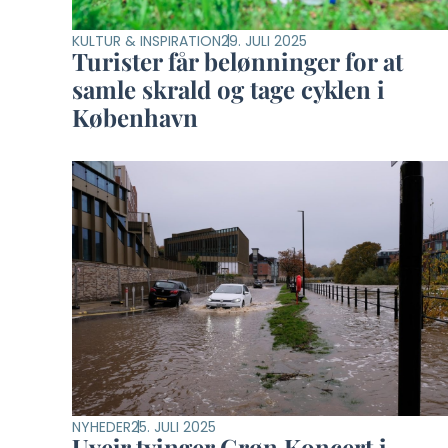
KULTUR & INSPIRATION
29. JULI 2025
Turister får belønninger for at
samle skrald og tage cyklen i
København
NYHEDER
25. JULI 2025
Uvejr tvinger Grøn Koncert i