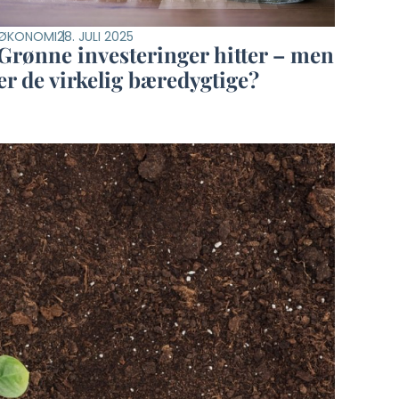
ØKONOMI
28. JULI 2025
Grønne investeringer hitter – men
er de virkelig bæredygtige?