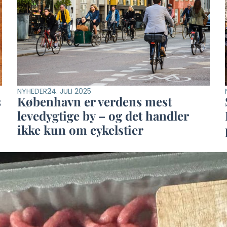
NYHEDER
24. JULI 2025
s
København er verdens mest
levedygtige by – og det handler
ikke kun om cykelstier