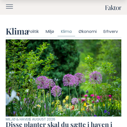
Klima
Politik
Miljø
Klima
Økonomi
Erhverv
MILJØ & HAVE
6. AUGUST 2026
Disse planter skal du sætte i haven i