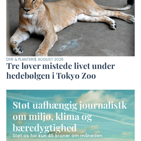
DYR & PLANTER
5. AUGUST 2026
Tre løver mistede livet under
hedebølgen i Tokyo Zoo
Støt uafhængig journalistk
om miljø, klima og
bæredygtighed
Støt os for kun 45 kroner om måneden