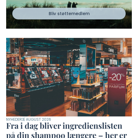
Bliv støttemedlem
NYHEDER
3. AUGUST 2026
Fra i dag bliver ingredienslisten
på din shampoo længere – her er