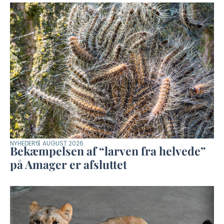
NYHEDER
5. AUGUST 2026
Bekæmpelsen af “larven fra helvede”
på Amager er afsluttet