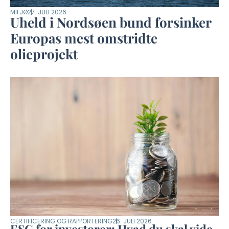
MILJØ
27. JULI 2026
Uheld i Nordsøen bund forsinker
Europas mest omstridte
olieprojekt
CERTIFICERING OG RAPPORTERING
26. JULI 2026
ESG for investorer: Hvad du skal vide