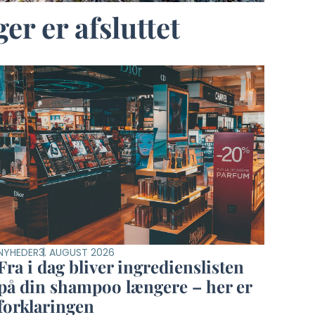
r er afsluttet
NYHEDER
3. AUGUST 2026
Fra i dag bliver ingredienslisten
på din shampoo længere – her er
forklaringen