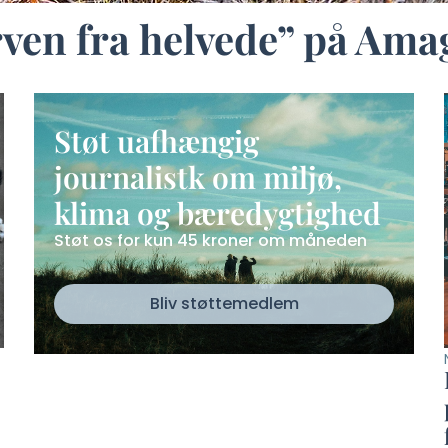
en fra helvede” på Amage
Støt uafhængig
journalistk om miljø,
klima og bæredygtighed
Støt os for kun 45 kroner om måneden
Bliv støttemedlem