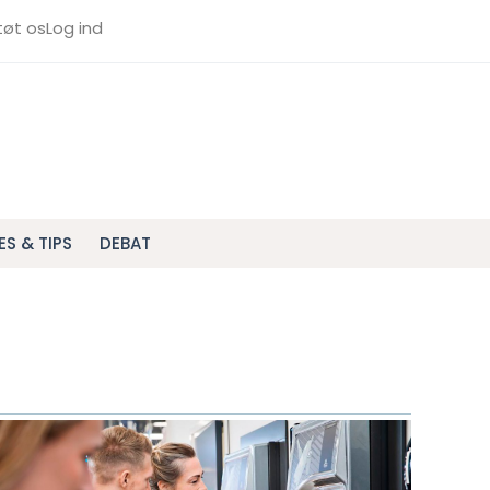
tøt os
Log ind
ES & TIPS
DEBAT