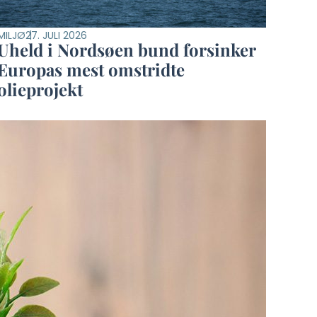
MILJØ
27. JULI 2026
Uheld i Nordsøen bund forsinker
Europas mest omstridte
olieprojekt