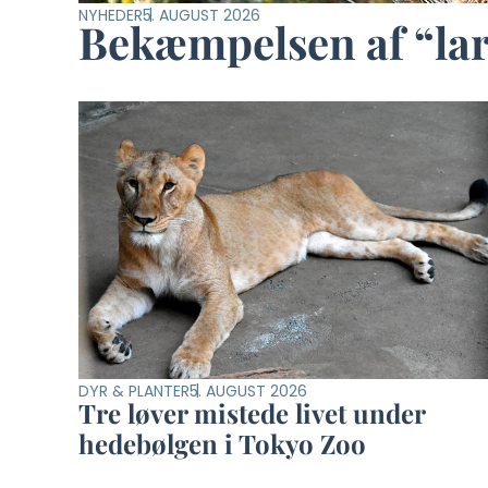
NYHEDER
5. AUGUST 2026
Bekæmpelsen af “larv
DYR & PLANTER
5. AUGUST 2026
Tre løver mistede livet under
hedebølgen i Tokyo Zoo