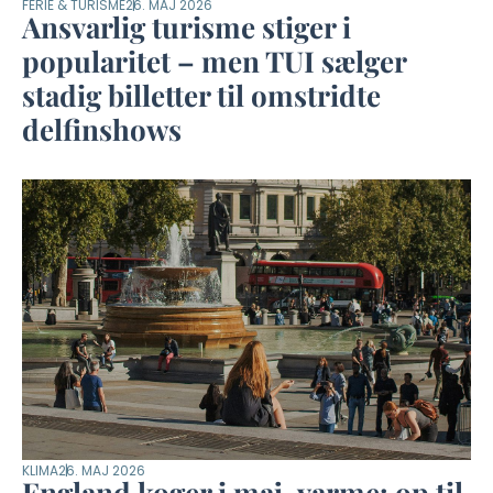
FERIE & TURISME
26. MAJ 2026
Ansvarlig turisme stiger i
popularitet – men TUI sælger
stadig billetter til omstridte
delfinshows
KLIMA
26. MAJ 2026
England koger i maj-varme: op til