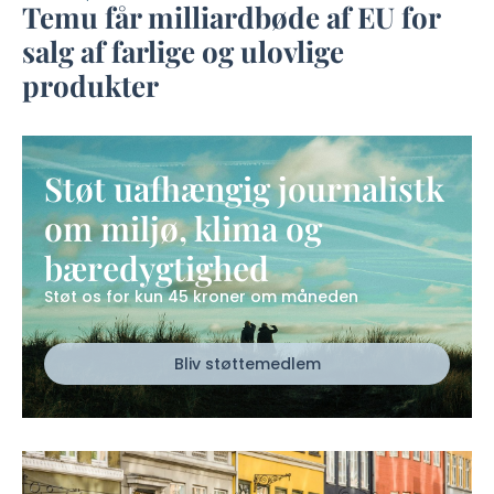
Temu får milliardbøde af EU for
salg af farlige og ulovlige
produkter
Støt uafhængig journalistk
om miljø, klima og
bæredygtighed
Støt os for kun 45 kroner om måneden
Bliv støttemedlem