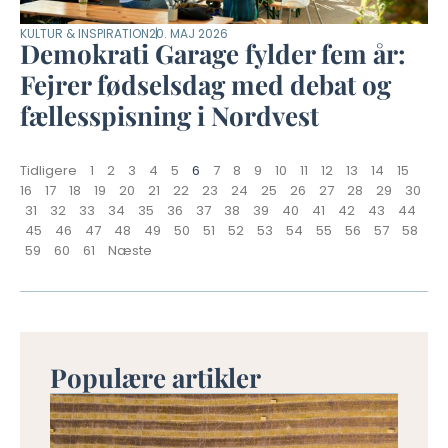
KULTUR & INSPIRATION
20. MAJ 2026
Demokrati Garage fylder fem år:
Fejrer fødselsdag med debat og
fællesspisning i Nordvest
Tidligere
1
2
3
4
5
6
7
8
9
10
11
12
13
14
15
16
17
18
19
20
21
22
23
24
25
26
27
28
29
30
31
32
33
34
35
36
37
38
39
40
41
42
43
44
45
46
47
48
49
50
51
52
53
54
55
56
57
58
59
60
61
Næste
Populære artikler