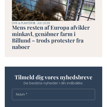
DYR & PLANTER
16. JULI 2026
Mens resten af Europa afvikler
minkavl, genåbner farm i
Billund – trods protester fra
naboer
Tilmeld dig vores nyhedsbreve
De bedste nyheder i din indbakke.