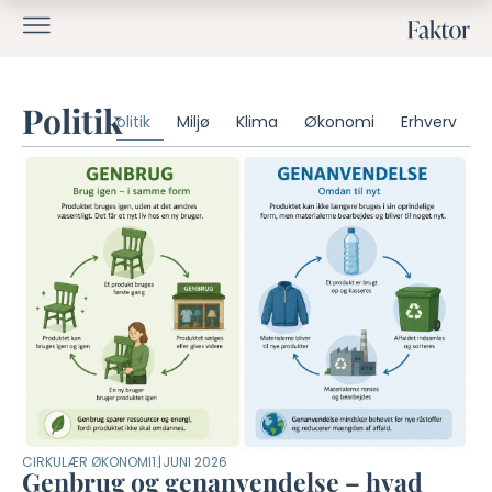
Politik
Politik
Miljø
Klima
Økonomi
Erhverv
CIRKULÆR ØKONOMI
1. JUNI 2026
Genbrug og genanvendelse – hvad