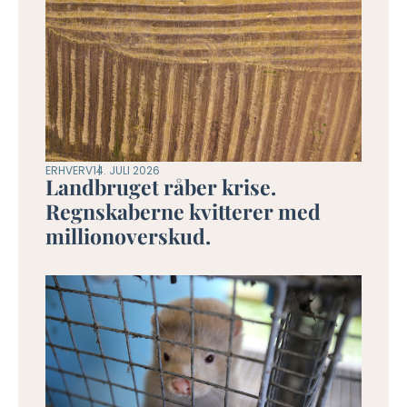
ERHVERV
14. JULI 2026
Landbruget råber krise.
Regnskaberne kvitterer med
millionoverskud.