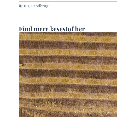
EU
,
Landbrug
Find mere læsestof her