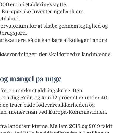
000 euro i etableringsstøtte.
 Europæiske Investeringsbank om
etilskud.
ervatorium for at skabe gennemsigtighed og
ndbrugsjord.
ksættere, så de kan lære af kolleger i andre
fløserordninger, der skal forbedre landmænds
 og mangel på unge
 for en markant aldringskrise. Den
r i dag 57 år, og kun 12 procent er under 40.
n og truer både fødevaresikkerheden og
ionen, mener man ved Europa-Kommissionen.
fra landdistrikterne. Mellem 2013 og 2019 faldt