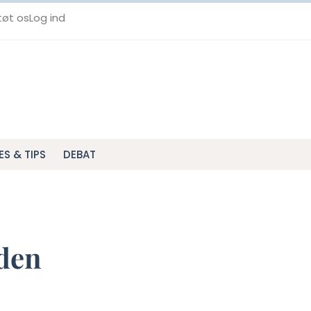
tøt os
Log ind
ES & TIPS
DEBAT
nden