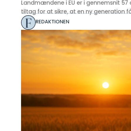
Landmændene i EU er i gennemsnit 57 å
tiltag for at sikre, at en ny generation 
REDAKTIONEN