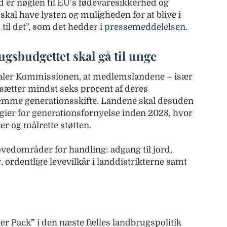
er nøglen til EU’s fødevaresikkerhed og
skal have lysten og muligheden for at blive i
 til det”, som det hedder i
pressemeddelelsen
.
ugsbudgettet skal gå til unge
efaler Kommissionen, at medlemslandene – især
afsætter mindst seks procent af deres
fremme generationsskifte. Landene skal desuden
egier for generationsfornyelse inden 2028, hvor
rer og målrette støtten.
ovedområder for handling: adgang til jord,
 ordentlige levevilkår i landdistrikterne samt
ter Pack
”
i den næste fælles landbrugspolitik