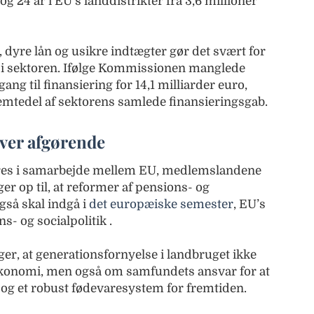
og 24 år i EU’s landdistrikter fra 3,6 millioner
 dyre lån og usikre indtægter gør det svært for
ig i sektoren. Ifølge Kommissionen manglede
g til finansiering for 14,1 milliarder euro,
 femtedel af sektorens samlede finansieringsgab.
iver afgørende
res i samarbejde mellem EU, medlemslandene
er op til, at reformer af pensions- og
så skal indgå i
det europæiske semester
, EU’s
ns- og socialpolitik .
, at generationsfornyelse i landbruget ikke
konomi, men også om samfundets ansvar for at
ne og et robust fødevaresystem for fremtiden.