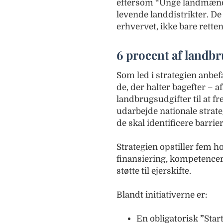
eftersom “Unge landmænd 
levende landdistrikter. De 
erhvervet, ikke bare retten
6 procent af landbr
Som led i strategien anb
de, der halter bagefter – 
landbrugsudgifter til at 
udarbejde nationale strat
de skal identificere barrie
Strategien opstiller fem h
finansiering, kompetencer,
støtte til ejerskifte.
Blandt initiativerne er:
En obligatorisk
”
Star