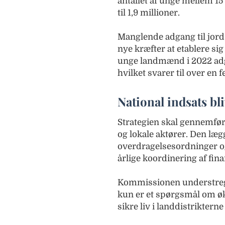
antallet af unge mellem 15 
til 1,9 millioner.
Manglende adgang til jord,
nye kræfter at etablere s
unge landmænd i 2022 adgan
hvilket svarer til over en
National indsats bl
Strategien skal gennemfø
og lokale aktører. Den lægg
overdragelsesordninger og
årlige koordinering af fina
Kommissionen understreger
kun er et spørgsmål om ø
sikre liv i landdistrikter