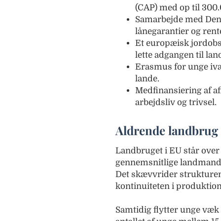
(CAP) med op til 300.
Samarbejde med Den
lånegarantier og rent
Et europæisk jordobs
lette adgangen til la
Erasmus for unge ivær
lande.
Medfinansiering af a
arbejdsliv og trivsel.
Aldrende landbrug
Landbruget i EU står over
gennemsnitlige landmand e
Det skævvrider strukture
kontinuiteten i produkt
Samtidig flytter unge væk 