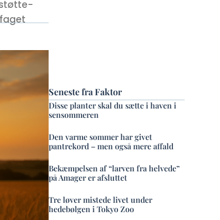
støtte-
 faget
Seneste fra Faktor
Disse planter skal du sætte i haven i
sensommeren
Den varme sommer har givet
pantrekord – men også mere affald
Bekæmpelsen af “larven fra helvede”
på Amager er afsluttet
Tre løver mistede livet under
hedebølgen i Tokyo Zoo