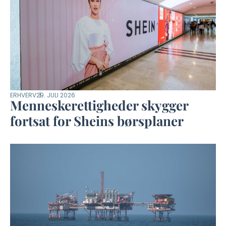
ERHVERV
29. JULI 2026
Menneskerettigheder skygger
fortsat for Sheins børsplaner