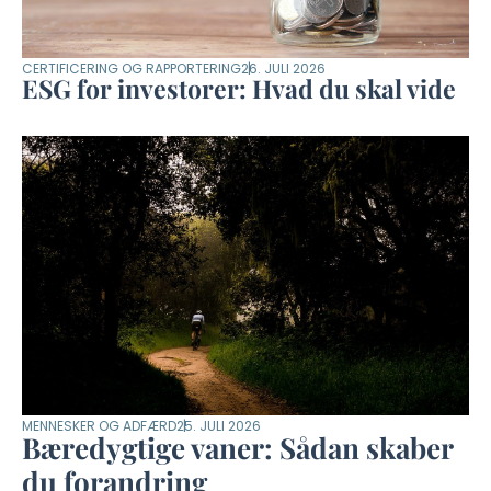
CERTIFICERING OG RAPPORTERING
26. JULI 2026
ESG for investorer: Hvad du skal vide
MENNESKER OG ADFÆRD
25. JULI 2026
Bæredygtige vaner: Sådan skaber
du forandring