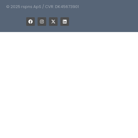
© 2025 rspns ApS / CVR: DK45673901