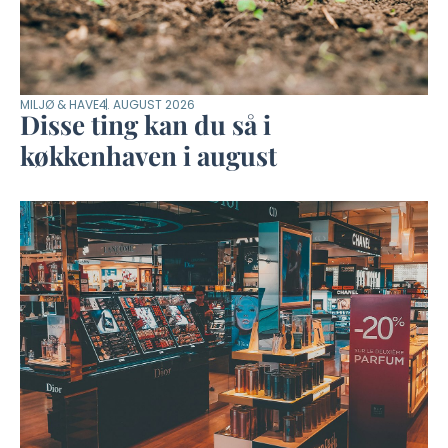
MILJØ & HAVE
4. AUGUST 2026
Disse ting kan du så i
køkkenhaven i august