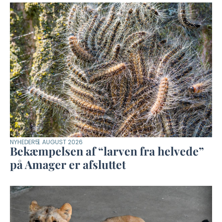
NYHEDER
5. AUGUST 2026
Bekæmpelsen af “larven fra helvede”
på Amager er afsluttet