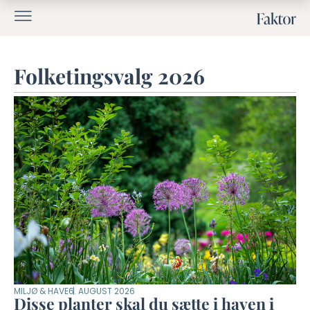
Folketingsvalg 2026
MILJØ & HAVE
6. AUGUST 2026
Disse planter skal du sætte i haven i