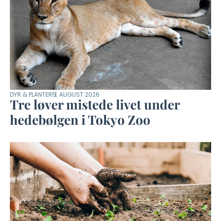
DYR & PLANTER
5. AUGUST 2026
Tre løver mistede livet under
hedebølgen i Tokyo Zoo