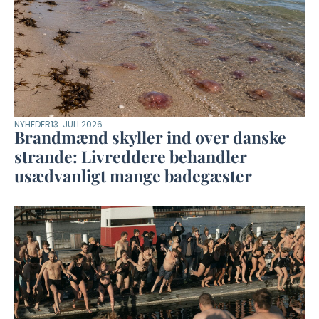
NYHEDER
13. JULI 2026
Brandmænd skyller ind over danske
strande: Livreddere behandler
usædvanligt mange badegæster