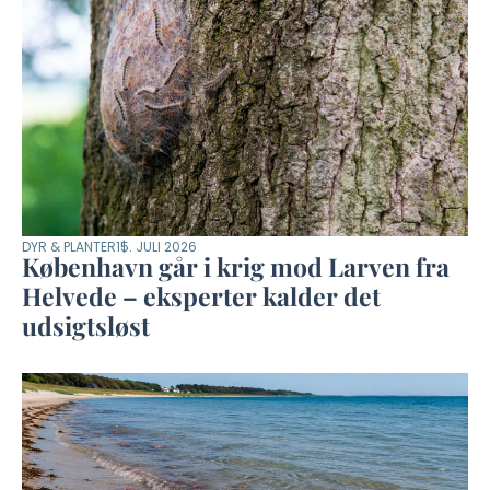
DYR & PLANTER
15. JULI 2026
København går i krig mod Larven fra
Helvede – eksperter kalder det
udsigtsløst