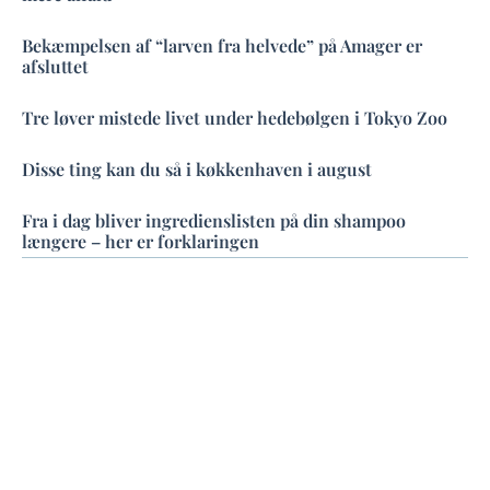
Bekæmpelsen af “larven fra helvede” på Amager er
afsluttet
Tre løver mistede livet under hedebølgen i Tokyo Zoo
Disse ting kan du så i køkkenhaven i august
Fra i dag bliver ingredienslisten på din shampoo
længere – her er forklaringen