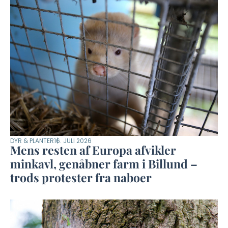
DYR & PLANTER
16. JULI 2026
Mens resten af Europa afvikler
minkavl, genåbner farm i Billund –
trods protester fra naboer