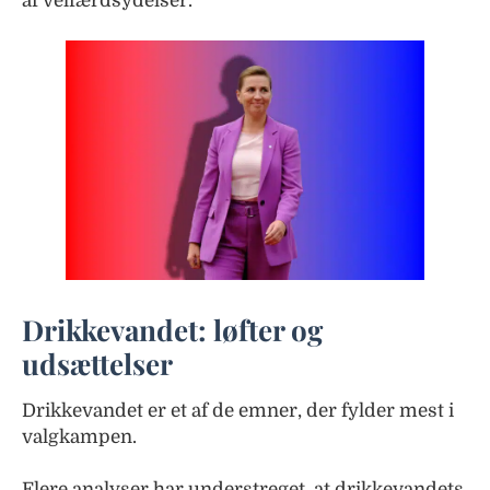
af velfærdsydelser.
Drikkevandet: løfter og
udsættelser
Drikkevandet er et af de emner, der fylder mest i
valgkampen.
Flere analyser har understreget, at drikkevandets