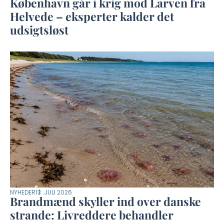
København går i krig mod Larven fra
Helvede – eksperter kalder det
udsigtsløst
NYHEDER
13. JULI 2026
Brandmænd skyller ind over danske
strande: Livreddere behandler