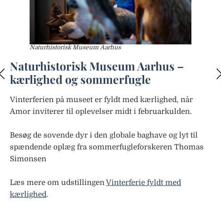
N
K
Naturhistorisk Museum Aarhus
Naturhistorisk Museum Aarhus –
Vi
kærlighed og sommerfugle
Ka
Vinterferien på museet er fyldt med kærlighed, når
Mø
Amor inviterer til oplevelser midt i februarkulden.
ro
vi
Besøg de sovende dyr i den globale baghave og lyt til
pi
spændende oplæg fra sommerfugleforskeren Thomas
Simonsen
Du
Læs mere om udstillingen
Vinterferie fyldt med
kærlighed
.