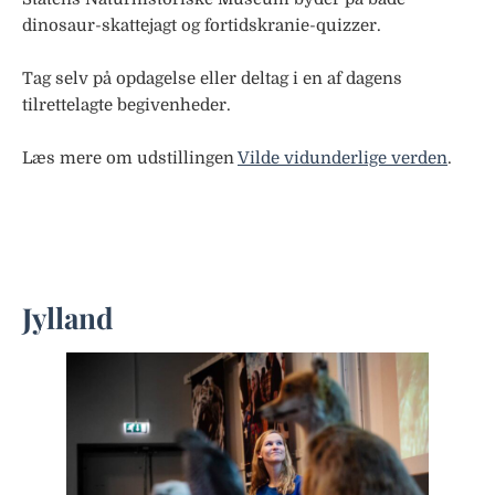
kr
dinosaur-skattejagt og fortidskranie-quizzer.
Læ
Tag selv på opdagelse eller deltag i en af dagens
Ør
tilrettelagte begivenheder.
Læs mere om udstillingen
Vilde vidunderlige verden
.
Jylland