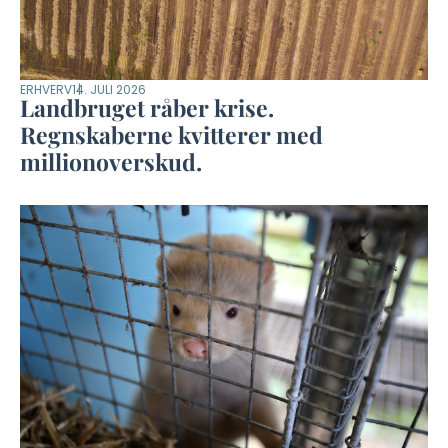
ERHVERV
14. JULI 2026
Landbruget råber krise.
Regnskaberne kvitterer med
millionoverskud.