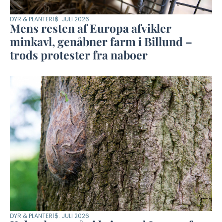
DYR & PLANTER
16. JULI 2026
Mens resten af Europa afvikler
minkavl, genåbner farm i Billund –
trods protester fra naboer
DYR & PLANTER
15. JULI 2026