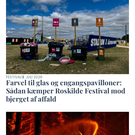
FESTIVAL
9. JULI 2026
Farvel til glas og engangspavilloner:
Sådan kæmper Roskilde Festival mod
bjerget af affald