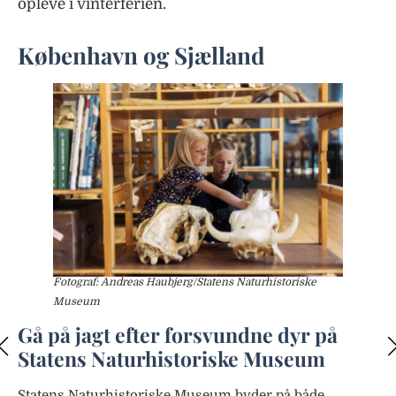
opleve i vinterferien.
København og Sjælland
D
Fotograf: Andreas Haubjerg/Statens Naturhistoriske
Museum
He
Gå på jagt efter forsvundne dyr på
op
Statens Naturhistoriske Museum
Pr
Statens Naturhistoriske Museum byder på både