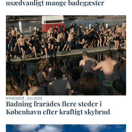
usædvanligt mange badegæster
NYHEDER
12. JULI 2026
Badning frarådes flere steder i
København efter kraftigt skybrud