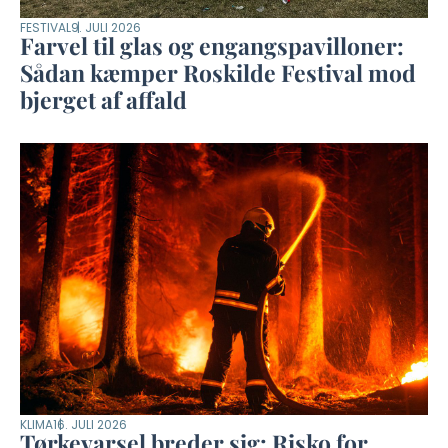
FESTIVAL
9. JULI 2026
Farvel til glas og engangspavilloner:
Sådan kæmper Roskilde Festival mod
bjerget af affald
KLIMA
16. JULI 2026
Tørkevarsel breder sig: Risko for