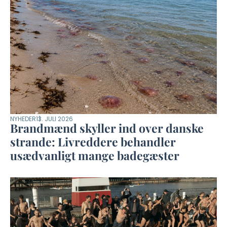
NYHEDER
13. JULI 2026
Brandmænd skyller ind over danske
strande: Livreddere behandler
usædvanligt mange badegæster