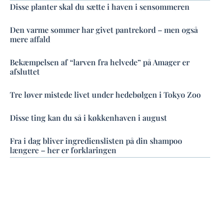
Disse planter skal du sætte i haven i sensommeren
Den varme sommer har givet pantrekord – men også
mere affald
Bekæmpelsen af “larven fra helvede” på Amager er
afsluttet
Tre løver mistede livet under hedebølgen i Tokyo Zoo
Disse ting kan du så i køkkenhaven i august
Fra i dag bliver ingredienslisten på din shampoo
længere – her er forklaringen