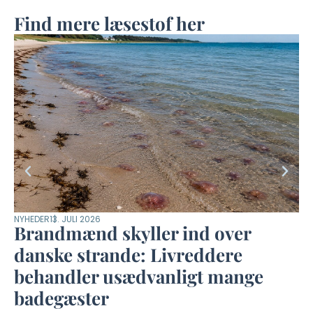
Find mere læsestof her
NYHEDER
13. JULI 2026
LI
Brandmænd skyller ind over
G
danske strande: Livreddere
b
behandler usædvanligt mange
badegæster