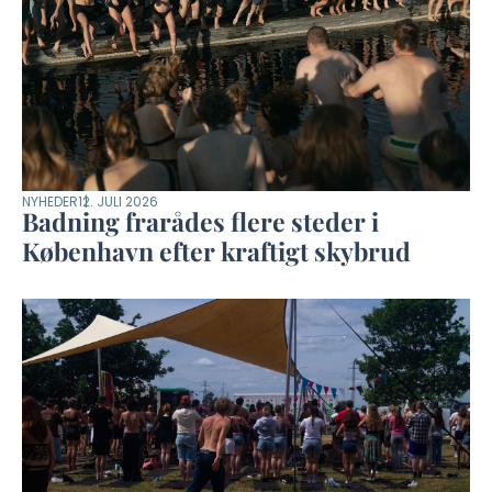
NYHEDER
12. JULI 2026
Badning frarådes flere steder i
København efter kraftigt skybrud