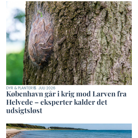
DYR & PLANTER
15. JULI 2026
København går i krig mod Larven fra
Helvede – eksperter kalder det
udsigtsløst