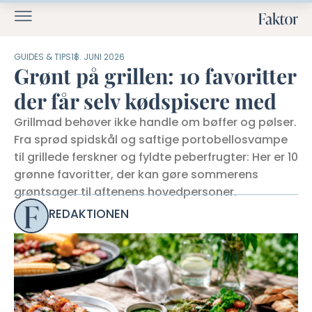
GUIDES & TIPS
18. JUNI 2026
Grønt på grillen: 10 favoritter
der får selv kødspisere med
Grillmad behøver ikke handle om bøffer og pølser.
Fra sprød spidskål og saftige portobellosvampe
til grillede ferskner og fyldte peberfrugter: Her er 10
grønne favoritter, der kan gøre sommerens
grøntsager til aftenens hovedpersoner.
REDAKTIONEN