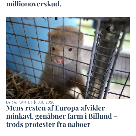
millionoverskud.
DYR & PLANTER
16. JULI 2026
Mens resten af Europa afvikler
minkavl, genåbner farm i Billund –
trods protester fra naboer