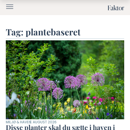
Tag: plantebaseret
MILJØ & HAVE
6. AUGUST 2026
Disse planter skal du sætte i haven i