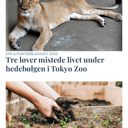
DYR & PLANTER
5. AUGUST 2026
Tre løver mistede livet under
hedebølgen i Tokyo Zoo