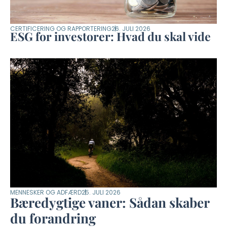
CERTIFICERING OG RAPPORTERING
26. JULI 2026
ESG for investorer: Hvad du skal vide
MENNESKER OG ADFÆRD
25. JULI 2026
Bæredygtige vaner: Sådan skaber
du forandring