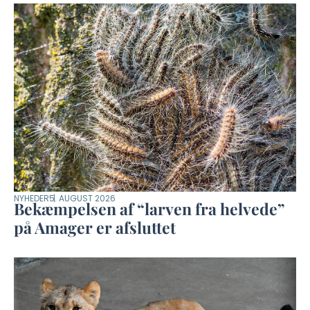
NYHEDER
5. AUGUST 2026
Bekæmpelsen af “larven fra helvede”
på Amager er afsluttet