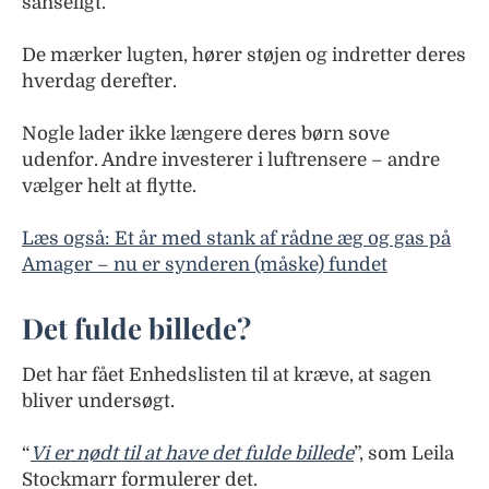
sanseligt.
De mærker lugten, hører støjen og indretter deres
hverdag derefter.
Nogle lader ikke længere deres børn sove
udenfor. Andre investerer i luftrensere – andre
vælger helt at flytte.
Læs også: Et år med stank af rådne æg og gas på
Amager – nu er synderen (måske) fundet
Det fulde billede?
Det har fået Enhedslisten til at kræve, at sagen
bliver undersøgt.
“
Vi er nødt til at have det fulde billede
”, som Leila
Stockmarr formulerer det.