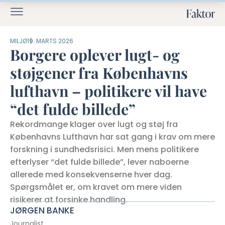
MILJØ
19. MARTS 2026
Borgere oplever lugt- og
støjgener fra Københavns
lufthavn – politikere vil have
“det fulde billede”
Rekordmange klager over lugt og støj fra
Københavns Lufthavn har sat gang i krav om mere
forskning i sundhedsrisici. Men mens politikere
efterlyser “det fulde billede”, lever naboerne
allerede med konsekvenserne hver dag.
Spørgsmålet er, om kravet om mere viden
risikerer at forsinke handling.
JØRGEN BANKE
Journalist