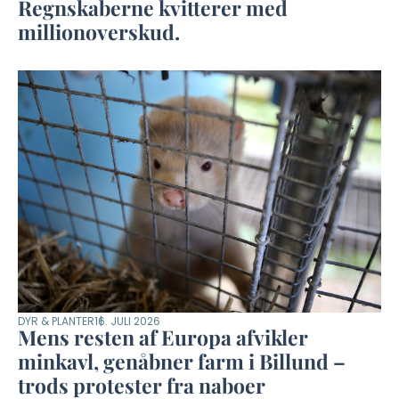
Regnskaberne kvitterer med
millionoverskud.
DYR & PLANTER
16. JULI 2026
Mens resten af Europa afvikler
minkavl, genåbner farm i Billund –
trods protester fra naboer