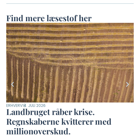
Find mere læsestof her
ERHVERV
14. JULI 2026
DYR
Landbruget råber krise.
M
Regnskaberne kvitterer med
m
millionoverskud.
–