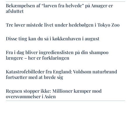
Bekæmpelsen af “larven fra helvede” på Amager er
afsluttet
Tre løver mistede livet under hedebølgen i Tokyo Zoo
Disse ting kan du så i køkkenhaven i august
Fra i dag bliver ingredienslisten på din shampoo
længere – her er forklaringen
Katastrofebilleder fra England: Voldsom naturbrand
fortsætter med at brede sig
Regnen stopper ikke: Millioner kæmper mod
oversvømmelser i Asien