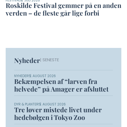
FESTIVAL
8. JULI 2026
Roskilde Festival gemmer på en anden
verden – de fleste går lige forbi
Nyheder
| SENESTE
NYHEDER
5. AUGUST 2026
Bekæmpelsen af “larven fra
helvede” på Amager er afsluttet
DYR & PLANTER
5. AUGUST 2026
Tre løver mistede livet under
hedebølgen i Tokyo Zoo