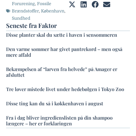
Forurening
,
Fossile
Brændstoffer
,
København
,
Sundhed
Seneste fra Faktor
Disse planter skal du sætte i haven i sensommeren
Den varme sommer har givet pantrekord – men også
mere affald
Bekæmpelsen af “larven fra helvede” på Amager er
afsluttet
Tre løver mistede livet under hedebølgen i Tokyo Zoo
Disse ting kan du så i køkkenhaven i august
Fra i dag bliver ingredienslisten på din shampoo
længere – her er forklaringen