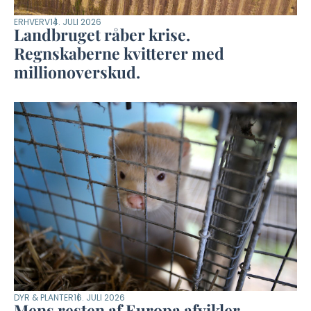
ERHVERV
14. JULI 2026
Landbruget råber krise.
Regnskaberne kvitterer med
millionoverskud.
DYR & PLANTER
16. JULI 2026
Mens resten af Europa afvikler