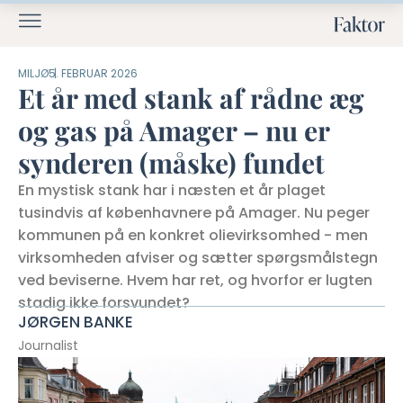
MILJØ
5. FEBRUAR 2026
Et år med stank af rådne æg
og gas på Amager – nu er
synderen (måske) fundet
En mystisk stank har i næsten et år plaget
tusindvis af københavnere på Amager. Nu peger
kommunen på en konkret olievirksomhed - men
virksomheden afviser og sætter spørgsmålstegn
ved beviserne. Hvem har ret, og hvorfor er lugten
stadig ikke forsvundet?
JØRGEN BANKE
Journalist