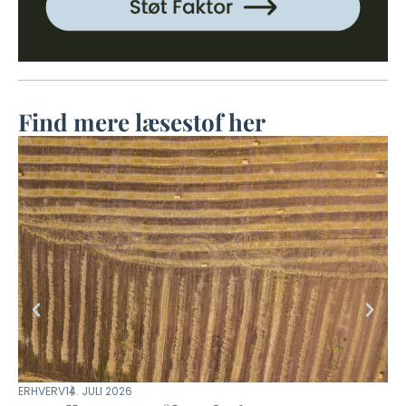
Find mere læsestof her
ERHVERV
14. JULI 2026
DYR