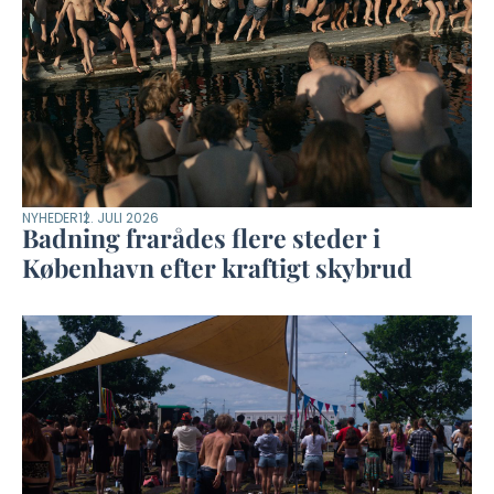
NYHEDER
12. JULI 2026
Badning frarådes flere steder i
København efter kraftigt skybrud