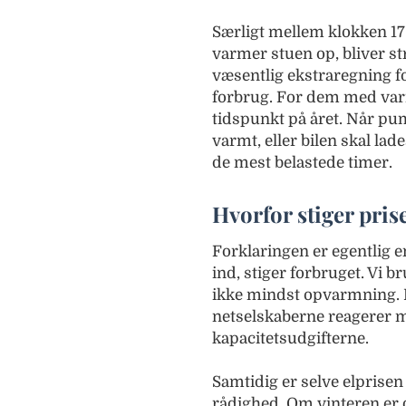
Særligt mellem klokken 17
varmer stuen op, bliver st
væsentlig ekstraregning for
forbrug. For dem med varm
tidspunkt på året. Når pum
varmt, eller bilen skal la
de mest belastede timer.
Hvorfor stiger pri
Forklaringen er egentlig e
ind, stiger forbruget. Vi b
ikke mindst opvarmning. B
netselskaberne reagerer me
kapacitetsudgifterne.
Samtidig er selve elprisen 
rådighed. Om vinteren er 