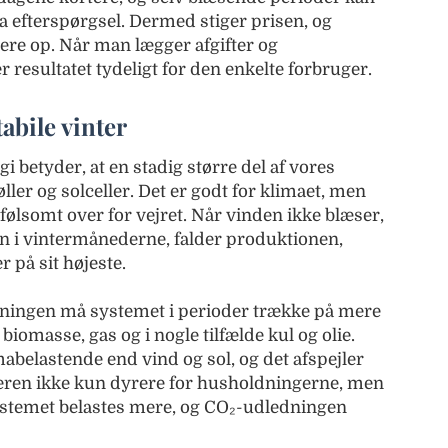
ra efterspørgsel. Dermed stiger prisen, og
ere op. Når man lægger afgifter og
 resultatet tydeligt for den enkelte forbruger.
abile vinter
gi betyder, at en stadig større del af vores
er og solceller. Det er godt for klimaet, men
ølsomt over for vejret. Når vinden ikke blæser,
en i vintermånederne, falder produktionen,
 på sit højeste.
syningen må systemet i perioder trække på mere
iomasse, gas og i nogle tilfælde kul og olie.
abelastende end vind og sol, og det afspejler
nteren ikke kun dyrere for husholdningerne, men
ystemet belastes mere, og CO₂-udledningen