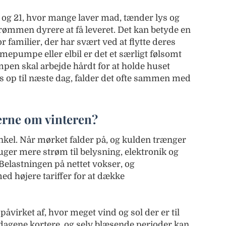
 og 21, hvor mange laver mad, tænder lys og
rømmen dyrere at få leveret. Det kan betyde en
 familier, der har svært ved at flytte deres
epumpe eller elbil er det et særligt følsomt
pen skal arbejde hårdt for at holde huset
des op til næste dag, falder det ofte sammen med
serne om vinteren?
nkel. Når mørket falder på, og kulden trænger
ruger mere strøm til belysning, elektronik og
elastningen på nettet vokser, og
d højere tariffer for at dække
påvirket af, hvor meget vind og sol der er til
dagene kortere, og selv blæsende perioder kan