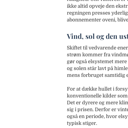
ikke altid opveje den ekst
regningen presses yderlig
abonnementer oveni, bliver
Vind, sol og den ust
Skiftet til vedvarende ener
strøm kommer fra vindmøll
gør også elsystemet mere f
og solen står lavt på himl
mens forbruget samtidig er
For at dække hullet i for
konventionelle kilder som b
Det er dyrere og mere klim
sig i prisen. Derfor er vi
også en periode, hvor els
typisk stiger.