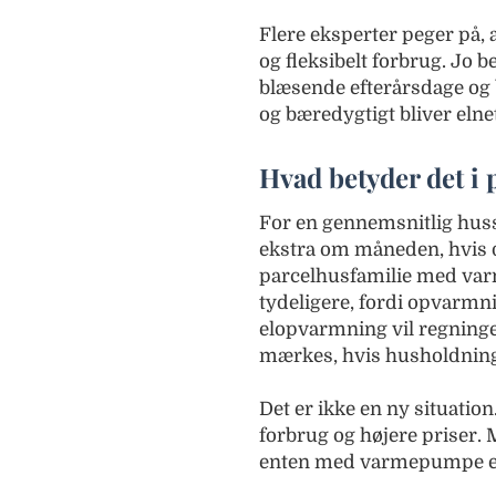
Flere eksperter peger på, a
og fleksibelt forbrug. Jo b
blæsende efterårsdage og b
og bæredygtigt bliver elnet
Hvad betyder det i 
For en gennemsnitlig huss
ekstra om måneden, hvis de
parcelhusfamilie med va
tydeligere, fordi opvarmn
elopvarmning vil regninge
mærkes, hvis husholdning
Det er ikke en ny situati
forbrug og højere priser. M
enten med varmepumpe eller