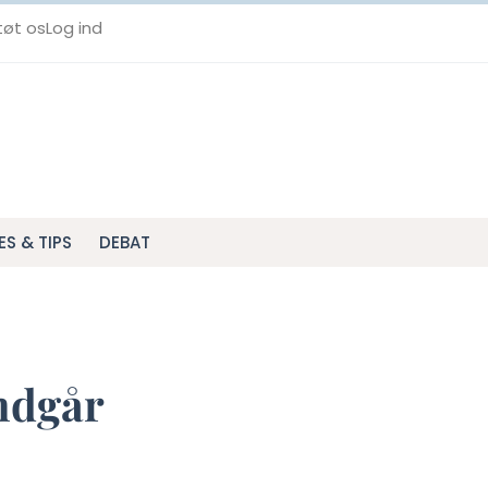
tøt os
Log ind
ES & TIPS
DEBAT
undgår