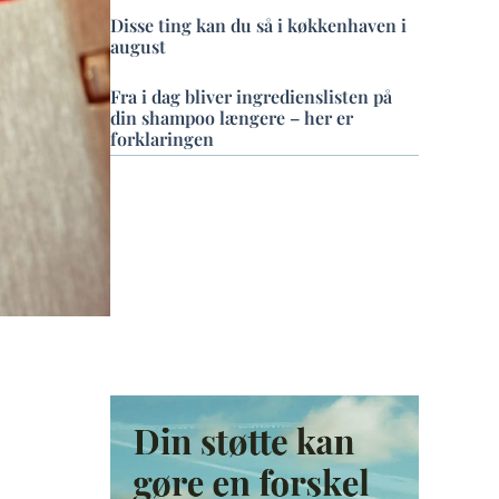
Disse ting kan du så i køkkenhaven i
august
Fra i dag bliver ingredienslisten på
din shampoo længere – her er
forklaringen