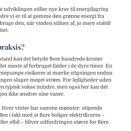
t udviklingen stiller nye krav til energilagring
edre vi er til at gemme den grønne energi fra
ruge den, når vinden stilner af, jo mere stabilt
tet.
praksis?
tand kan det betyde flere hundrede kroner
t meste af forbruget falder i de dyre timer. En
rmepumpe risikerer at mærke stigningen endnu
ingen sluger meget strøm. For lejligheder uden
n typisk vokse mindre, men også her kan det
en ikke ændrer sine vaner.
on. Hver vinter har samme mønster: stigende
en i takt med at flere boliger elektrificeres –
 elbil – bliver udfordringen større for flere.