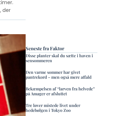
timer.
, der
Seneste fra Faktor
Disse planter skal du sætte i haven i
sensommeren
Den varme sommer har givet
pantrekord – men også mere affald
Bekæmpelsen af “larven fra helvede”
på Amager er afsluttet
Tre løver mistede livet under
hedebølgen i Tokyo Zoo