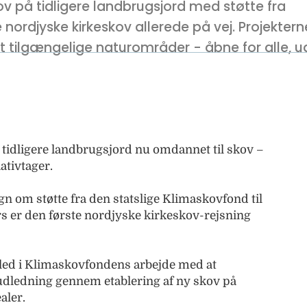
kov på tidligere landbrugsjord med støtte fra
nordjyske kirkeskov allerede på vej. Projektern
t tilgængelige naturområder - åbne for alle, ua
er tidligere landbrugsjord nu omdannet til skov –
ativtager.
agn om støtte fra den statslige Klimaskovfond til
rs er den første nordjyske kirkeskov-rejsning
led i Klimaskovfondens arbejde med at
ledning gennem etablering af ny skov på
aler.