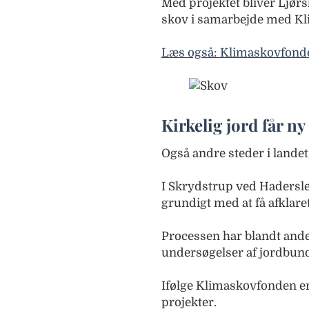
Med projektet bliver Ljørsl
skov i samarbejde med K
Læs også: Klimaskovfonden
Kirkelig jord får n
Også andre steder i landet
I Skrydstrup ved Hadersl
grundigt med at få afklaret
Processen har blandt ande
undersøgelser af jordbund
Ifølge Klimaskovfonden er 
projekter.