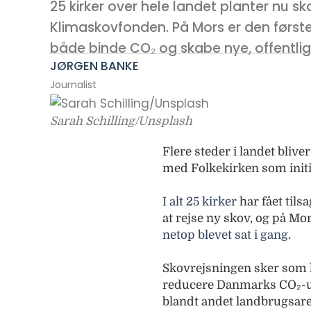
25 kirker over hele landet planter nu s
Klimaskovfonden. På Mors er den første 
både binde CO₂ og skabe nye, offentlig
JØRGEN BANKE
Journalist
Sarah Schilling/Unsplash
Flere steder i landet bliv
med Folkekirken som initi
I alt 25 kirker
har fået tils
at rejse ny skov, og på Mo
netop blevet sat i gang
.
Skovrejsningen sker som 
reducere Danmarks CO₂-ud
blandt andet landbrugsare