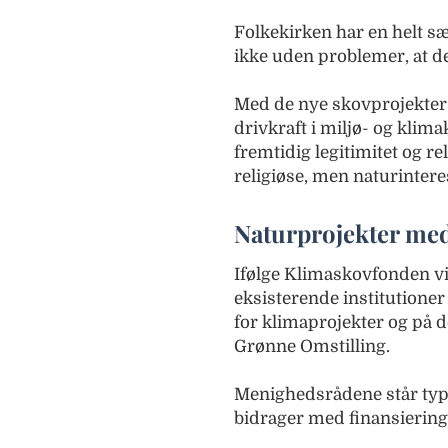
Folkekirken har en helt sær
ikke uden problemer, at de
Med de nye skovprojekter v
drivkraft i miljø- og klim
fremtidig legitimitet og r
religiøse, men naturinter
Naturprojekter med
Ifølge Klimaskovfonden v
eksisterende institutioner 
for klimaprojekter og på d
Grønne Omstilling.
Menighedsrådene står typi
bidrager med finansiering 