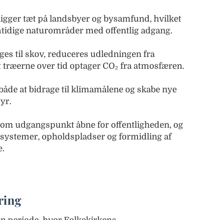
gger tæt på landsbyer og bysamfund, hvilket
tidige naturområder med offentlig adgang.
s til skov, reduceres udledningen fra
 træerne over tid optager CO₂ fra atmosfæren.
både at bidrage til klimamålene og skabe nye
yr.
som udgangspunkt åbne for offentligheden, og
tisystemer, opholdspladser og formidling af
e.
ring