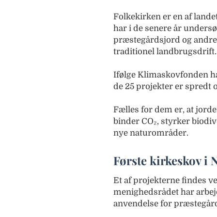
Folkekirken er en af lande
har i de senere år unders
præstegårdsjord og andre k
traditionel landbrugsdrift.
Ifølge Klimaskovfonden ha
de 25 projekter er spredt o
Fælles for dem er, at jord
binder CO₂, styrker biodive
nye naturområder.
Første kirkeskov i 
Et af projekterne findes v
menighedsrådet har arbejd
anvendelse for præstegår