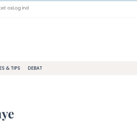
tøt os
Log ind
ES & TIPS
DEBAT
nye