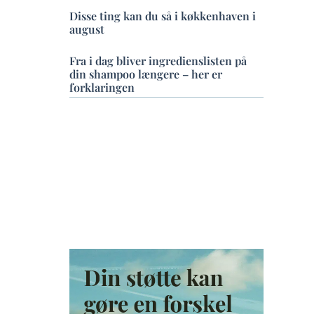
Disse ting kan du så i køkkenhaven i
august
Fra i dag bliver ingredienslisten på
din shampoo længere – her er
forklaringen