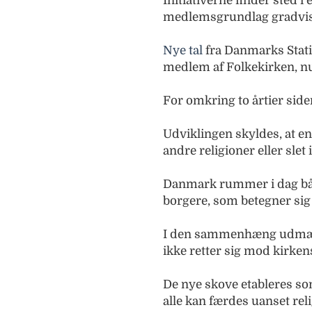
Initiativerne finder sted i
medlemsgrundlag gradvist
Nye tal
fra Danmarks Statis
medlem af Folkekirken, nu 
For omkring to årtier sid
Udviklingen skyldes, at en
andre religioner eller slet
Danmark rummer i dag båd
borgere, som betegner sig 
I den sammenhæng udmærke
ikke retter sig mod kirke
De nye skove etableres so
alle kan færdes uanset reli