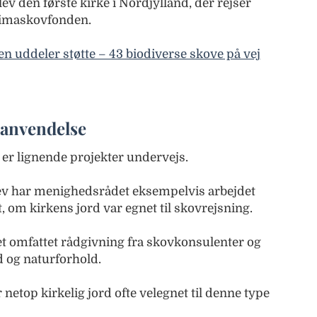
ev den første kirke i Nordjylland, der rejser
limaskovfonden.
 uddeler støtte – 43 biodiverse skove på vej
y anvendelse
 er lignende projekter undervejs.
ev har menighedsrådet eksempelvis arbejdet
, om kirkens jord var egnet til skovrejsning.
t omfattet rådgivning fra skovkonsulenter og
 og naturforhold.
netop kirkelig jord ofte velegnet til denne type