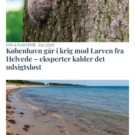
DYR & PLANTER
15. JULI 2026
København går i krig mod Larven fra
Helvede – eksperter kalder det
udsigtsløst