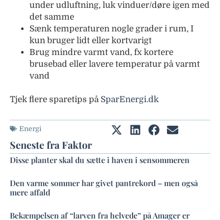
under udluftning, luk vinduer/døre igen med
det samme
Sænk temperaturen nogle grader i rum, I
kun bruger lidt eller kortvarigt
Brug mindre varmt vand, fx kortere
brusebad eller lavere temperatur på varmt
vand
Tjek flere sparetips på
SparEnergi.dk
Energi
Seneste fra Faktor
Disse planter skal du sætte i haven i sensommeren
Den varme sommer har givet pantrekord – men også
mere affald
Bekæmpelsen af “larven fra helvede” på Amager er