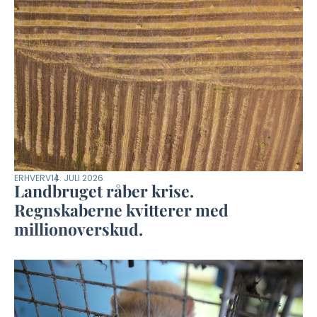
ERHVERV
14. JULI 2026
Landbruget råber krise.
Regnskaberne kvitterer med
millionoverskud.