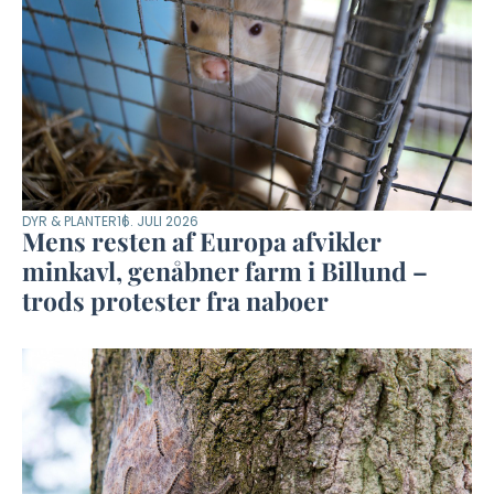
DYR & PLANTER
16. JULI 2026
Mens resten af Europa afvikler
minkavl, genåbner farm i Billund –
trods protester fra naboer