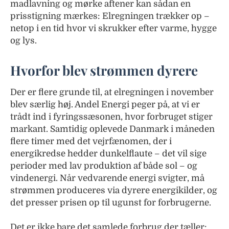
madlavning og mørke aftener kan sådan en
prisstigning mærkes: Elregningen trækker op –
netop i en tid hvor vi skrukker efter varme, hygge
og lys.
Hvorfor blev strømmen dyrere
Der er flere grunde til, at elregningen i november
blev særlig høj. Andel Energi peger på, at vi er
trådt ind i fyringssæsonen, hvor forbruget stiger
markant. Samtidig oplevede Danmark i måneden
flere timer med det vejrfænomen, der i
energikredse hedder dunkelflaute – det vil sige
perioder med lav produktion af både sol – og
vindenergi. Når vedvarende energi svigter, må
strømmen produceres via dyrere energikilder, og
det presser prisen op til ugunst for forbrugerne.
Det er ikke bare det samlede forbrug der tæller: