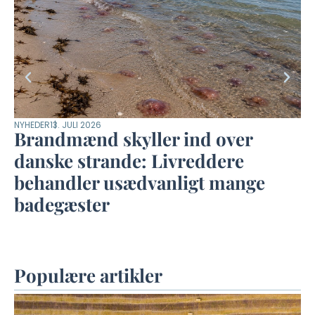
NYHEDER
13. JULI 2026
LI
Brandmænd skyller ind over
G
danske strande: Livreddere
b
behandler usædvanligt mange
badegæster
Populære artikler