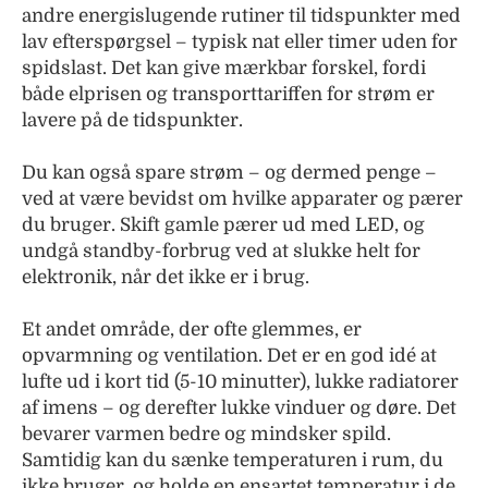
andre energislugende rutiner til tidspunkter med
lav efterspørgsel – typisk nat eller timer uden for
spidslast. Det kan give mærkbar forskel, fordi
både elprisen og transporttariffen for strøm er
lavere på de tidspunkter.
Du kan også spare strøm – og dermed penge –
ved at være bevidst om hvilke apparater og pærer
du bruger. Skift gamle pærer ud med LED, og
undgå standby-forbrug ved at slukke helt for
elektronik, når det ikke er i brug.
Et andet område, der ofte glemmes, er
opvarmning og ventilation. Det er en god idé at
lufte ud i kort tid (5-10 minutter), lukke radiatorer
af imens – og derefter lukke vinduer og døre. Det
bevarer varmen bedre og mindsker spild.
Samtidig kan du sænke temperaturen i rum, du
ikke bruger, og holde en ensartet temperatur i de