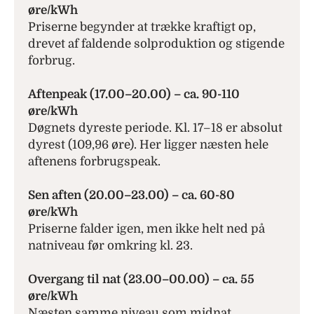
øre/kWh
Priserne begynder at trække kraftigt op,
drevet af faldende solproduktion og stigende
forbrug.
Aftenpeak (17.00–20.00)
–
ca. 90-110
øre/kWh
Døgnets dyreste periode. Kl. 17–18 er absolut
dyrest (109,96 øre). Her ligger næsten hele
aftenens forbrugspeak.
Sen aften (20.00–23.00) – ca. 60-80
øre/kWh
Priserne falder igen, men ikke helt ned på
natniveau før omkring kl. 23.
Overgang til nat (23.00–00.00) – ca. 55
øre/kWh
Næsten samme niveau som midnat.