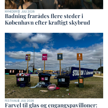
NYHEDER
12. JULI 2026
Badning frarådes flere steder i
København efter kraftigt skybrud
FESTIVAL
9. JULI 2026
Farvel til glas og engangspavilloner: