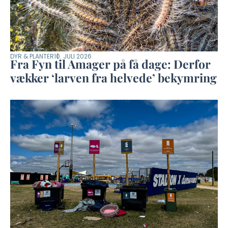
DYR & PLANTER
10. JULI 2026
Fra Fyn til Amager på få dage: Derfor
vækker ‘larven fra helvede’ bekymring