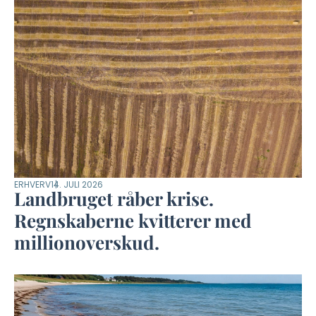
ERHVERV
14. JULI 2026
Landbruget råber krise.
Regnskaberne kvitterer med
millionoverskud.