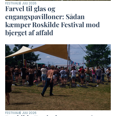
FESTIVAL
9. JULI 2026
Farvel til glas og
engangspavilloner: Sådan
kæmper Roskilde Festival mod
bjerget af affald
FESTIVAL
8. JULI 2026