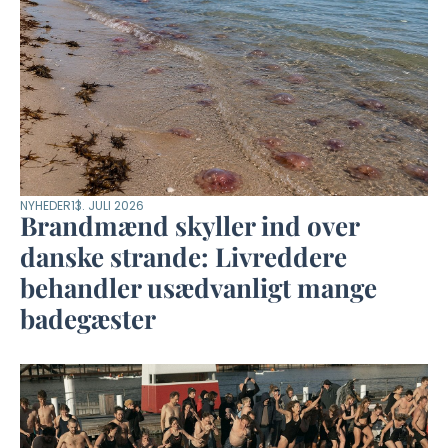
NYHEDER
13. JULI 2026
Brandmænd skyller ind over
danske strande: Livreddere
behandler usædvanligt mange
badegæster