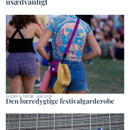
usædvanligt
GUIDES & TIPS
23. JUNI 2026
Den bæredygtige festivalgarderobe