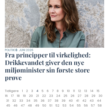
POLITIK
18. JUNI 2026
Fra principper til virkelighed:
Drikkevandet giver den nye
miljøminister sin første store
prøve
Tidligere
1
2
3
4
5
6
7
8
9
10
11
12
13
14
15
16
17
18
19
20
21
22
23
24
25
26
27
28
29
30
31
32
33
34
35
36
37
38
39
40
41
42
43
44
45
46
47
48
49
50
51
52
53
54
55
56
57
58