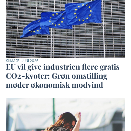
KLIMA
23. JUNI 2026
EU vil give industrien flere gratis
CO2-kvoter: Grøn omstilling
møder økonomisk modvind