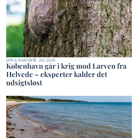
DYR & PLANTER
15. JULI 2026
København går i krig mod Larven fra
Helvede – eksperter kalder det
udsigtsløst