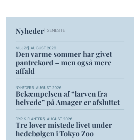
Nyheder
| SENESTE
MILJØ
6. AUGUST 2026
Den varme sommer har givet
pantrekord – men også mere
affald
NYHEDER
5. AUGUST 2026
Bekæmpelsen af “larven fra
helvede” på Amager er afsluttet
DYR & PLANTER
5. AUGUST 2026
Tre løver mistede livet under
hedebølgen i Tokyo Zoo