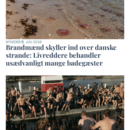
NYHEDER
13. JULI 2026
Brandmænd skyller ind over danske
strande: Livreddere behandler
usædvanligt mange badegæster