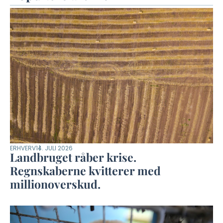
ERHVERV
14. JULI 2026
Landbruget råber krise.
Regnskaberne kvitterer med
millionoverskud.