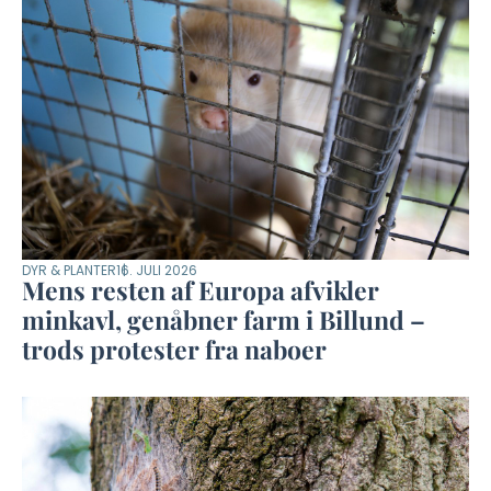
DYR & PLANTER
16. JULI 2026
Mens resten af Europa afvikler
minkavl, genåbner farm i Billund –
trods protester fra naboer