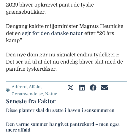
2029 bliver opkrævet pant i de tyske
grænsebutikker.
Dengang kaldte miljøminister Magnus Heunicke
det en
sejr for den danske natur
efter “20 års
kamp”.
Den nye dom gør nu signalet endnu tydeligere:
Det ser ud til at det nu endelig bliver slut med de
pantfrie tyskerdåser.
Adfærd
,
Affald
,
Genanvendelse
,
Natur
Seneste fra Faktor
Disse planter skal du sætte i haven i sensommeren
Den varme sommer har givet pantrekord – men også
mere affald