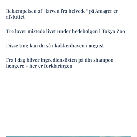
Bekæmpelsen af “larven fra helvede” på Amager er
afsluttet
Tre løver mistede livet under hedebølgen i Tokyo Zoo
Disse ting kan du så i køkkenhaven i august
Fra i dag bliver ingredienslisten på din shampoo
længere – her er forklaringen