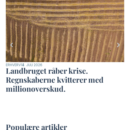
ERHVERV
14. JULI 2026
DYR
Landbruget råber krise.
M
Regnskaberne kvitterer med
m
millionoverskud.
–
Populære artikler