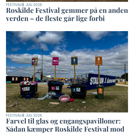
FESTIVAL
8. JULI 2026
Roskilde Festival gemmer på en anden
verden – de fleste går lige forbi
FESTIVAL
9. JULI 2026
Farvel til glas og engangspavilloner:
Sådan kæmper Roskilde Festival mod