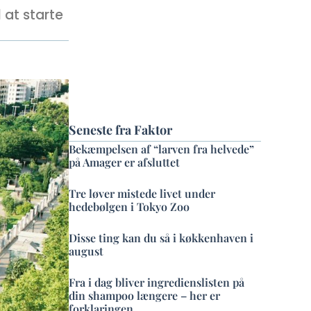
 at starte
Seneste fra Faktor
Bekæmpelsen af “larven fra helvede”
på Amager er afsluttet
Tre løver mistede livet under
hedebølgen i Tokyo Zoo
Disse ting kan du så i køkkenhaven i
august
Fra i dag bliver ingredienslisten på
din shampoo længere – her er
forklaringen