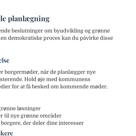
kale planlægning
nde beslutninger om byudvikling og grønne
 den demokratiske proces kan du påvirke disse
else
 borgermøder, når de planlægger nye
sisterende. Hold øje med kommunens
dier for at få besked om kommende møder.
grønne løsninger
er til nye grønne områder
orgere, der deler dine interesser
ikere