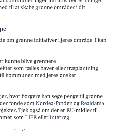
 at kommunen tager initiativ. Der er mange
ed til at skabe grønne områder i dit
ppe
de om grønne initiativer i jeres område. I kan
der kunne blive grønnere
ekter som fælles haver eller træplantning
 til kommunen med jeres ønsker
r, hvor borgere kan søge penge til grønne
byder fonde som
Nordea-fonden
og
Realdania
rojekter. Tjek også om der er EU-midler til
ammer som
LIFE
eller
Interreg
.