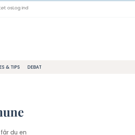
tøt os
Log ind
ES & TIPS
DEBAT
mune
 får du en