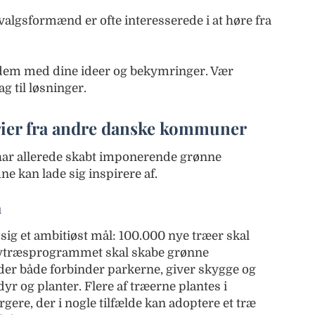
gsformænd er ofte interesserede i at høre fra
il dem med dine ideer og bekymringer. Vær
 til løsninger.
rier fra andre danske kommuner
ar allerede skabt imponerende grønne
 kan lade sig inspirere af.
m
g et ambitiøst mål: 100.000 nye træer skal
Bytræsprogrammet skal skabe grønne
er både forbinder parkerne, giver skygge og
yr og planter. Flere af træerne plantes i
ere, der i nogle tilfælde kan adoptere et træ