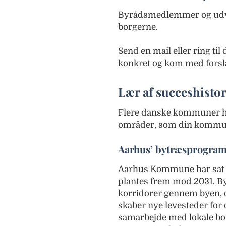
Byrådsmedlemmer og udval
borgerne.
Send en mail eller ring t
konkret og kom med forslag
Lær af succeshisto
Flere danske kommuner h
områder, som din kommune
Aarhus’ bytræsprogra
Aarhus Kommune har sat si
plantes frem mod 2031. 
korridorer gennem byen, d
skaber nye levesteder for d
samarbejde med lokale borg