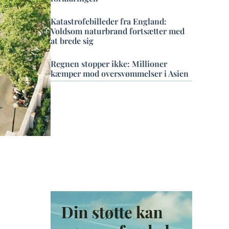
Katastrofebilleder fra England:
Voldsom naturbrand fortsætter med
at brede sig
Regnen stopper ikke: Millioner
kæmper mod oversvømmelser i Asien