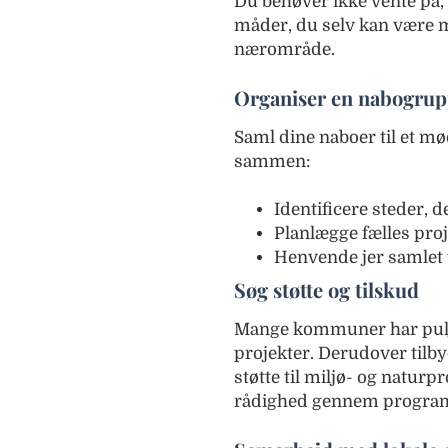
Du behøver ikke vente på,
måder, du selv kan være m
nærområde.
Organiser en nabogru
Saml dine naboer til et mø
sammen:
Identificere steder, 
Planlægge fælles proj
Henvende jer samlet
Søg støtte og tilskud
Mange kommuner har pulje
projekter. Derudover til
støtte til miljø- og naturp
rådighed gennem progr