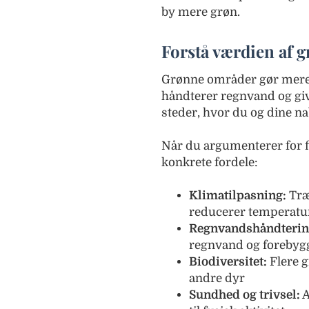
by mere grøn.
Forstå værdien af 
Grønne områder gør mere e
håndterer regnvand og give
steder, hvor du og dine n
Når du argumenterer for 
konkrete fordele:
Klimatilpasning:
Træ
reducerer temperatu
Regnvandshåndterin
regnvand og foreby
Biodiversitet:
Flere g
andre dyr
Sundhed og trivsel:
A