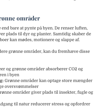
grønne områder
nd bare at pynte på byen. De renser luften,
r plads til dyr og planter. Samtidig skaber de
aboer kan mødes, motionere og slappe af.
flere grønne områder, kan du fremhæve disse
er og grønne områder absorberer CO2 og
ren i byen
g:
Grønne områder kan optage store mængder
gge oversvømmelser
rønne områder giver plads til insekter, fugle og
dgang til natur reducerer stress og opfordrer