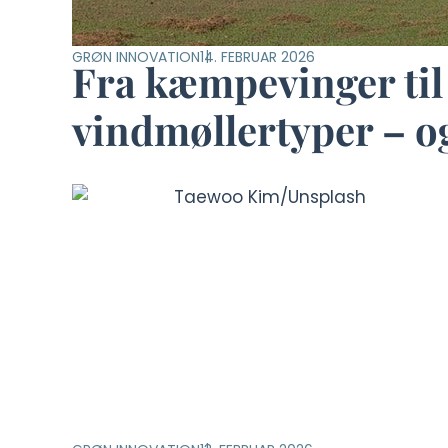
GRØN INNOVATION
14. FEBRUAR 2026
Fra kæmpevinger til 
vindmøllertyper – o