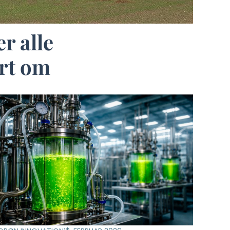
r alle
ørt om