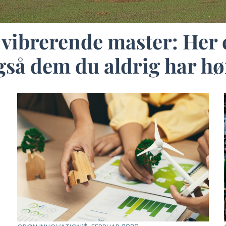
vibrerende master: Her e
gså dem du aldrig har h