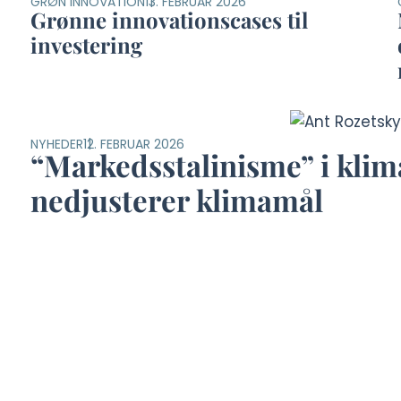
GRØN INNOVATION
13. FEBRUAR 2026
Grønne innovationscases til
investering
NYHEDER
12. FEBRUAR 2026
“Markedsstalinisme” i klim
nedjusterer klimamål