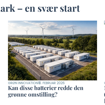
rk – en svær start
GRØN INNOVATION
10. FEBRUAR 2026
Kan disse batterier redde den
grønne omstilling?