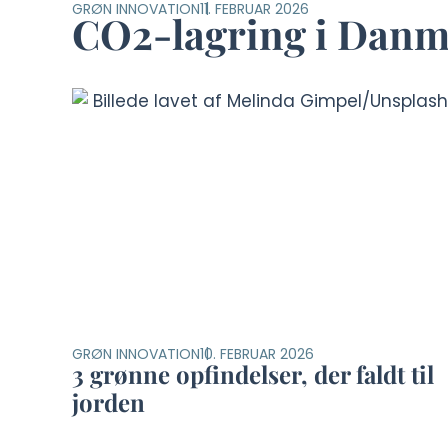
GRØN INNOVATION
11. FEBRUAR 2026
CO2-lagring i Danma
GRØN INNOVATION
10. FEBRUAR 2026
3 grønne opfindelser, der faldt til
jorden