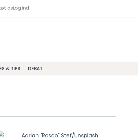
tøt os
Log ind
ES & TIPS
DEBAT