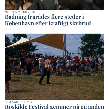
NYHEDER
12. JULI 2026
Badning frarådes flere steder i
København efter kraftigt skybrud
FESTIVAL
8. JULI 2026
Roskilde Festival gemmer på en anden