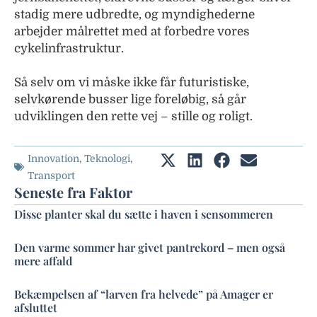
stadig mere udbredte, og myndighederne
arbejder målrettet med at forbedre vores
cykelinfrastruktur.
Så selv om vi måske ikke får futuristiske,
selvkørende busser lige foreløbig, så går
udviklingen den rette vej – stille og roligt.
Innovation
,
Teknologi
,
Transport
Seneste fra Faktor
Disse planter skal du sætte i haven i sensommeren
Den varme sommer har givet pantrekord – men også
mere affald
Bekæmpelsen af “larven fra helvede” på Amager er
afsluttet