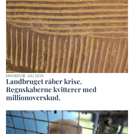
ERHVERV
14. JULI 2026
Landbruget råber krise.
Regnskaberne kvitterer med
millionoverskud.