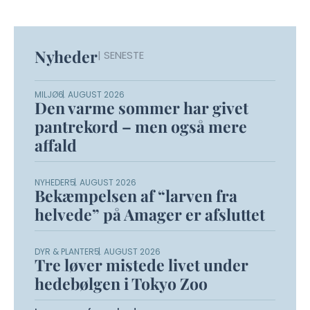
Nyheder
| SENESTE
MILJØ
6. AUGUST 2026
Den varme sommer har givet
pantrekord – men også mere
affald
NYHEDER
5. AUGUST 2026
Bekæmpelsen af “larven fra
helvede” på Amager er afsluttet
DYR & PLANTER
5. AUGUST 2026
Tre løver mistede livet under
hedebølgen i Tokyo Zoo