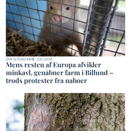
DYR & PLANTER
16. JULI 2026
Mens resten af Europa afvikler
minkavl, genåbner farm i Billund –
trods protester fra naboer