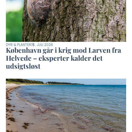
DYR & PLANTER
15. JULI 2026
København går i krig mod Larven fra
Helvede – eksperter kalder det
udsigtsløst