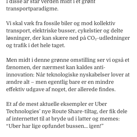
I disse år står verden midt i et grønt
transportparadigme.
Vi skal væk fra fossile biler og mod kollektiv
transport, elektriske busser, cykelstier og delte
løsninger, der kan skære ned på CO₂-udledninger
og trafik i det hele taget.
Men midt i denne grønne omstilling ser vi også et
fænomen, der nærmest kan kaldes anti-
innovation: Når teknologiske nyskabelser lover at
ændre alt – men egentlig bare er en mindre
effektiv udgave af noget, der allerede findes.
Et af de mest
aktuelle eksempler er Uber
Technologies’ nye Route Share-tiltag, der fik dele
af internettet til at bryde ud i latter og memes:
“Uber har lige opfundet bussen… igen!”