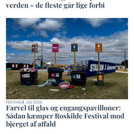
verden – de fleste går lige forbi
FESTIVAL
9. JULI 2026
Farvel til glas og engangspavilloner:
Sådan kæmper Roskilde Festival mod
bjerget af affald