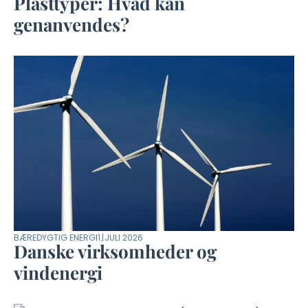
Plasttyper: Hvad kan
genanvendes?
BÆREDYGTIG ENERGI
1. JULI 2026
Danske virksomheder og
vindenergi