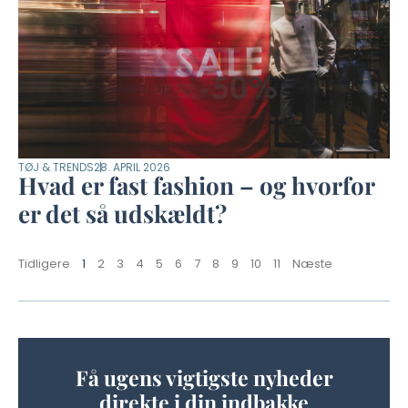
TØJ & TRENDS
28. APRIL 2026
Hvad er fast fashion – og hvorfor
er det så udskældt?
Tidligere
1
2
3
4
5
6
7
8
9
10
11
Næste
Få ugens vigtigste nyheder
direkte i din indbakke