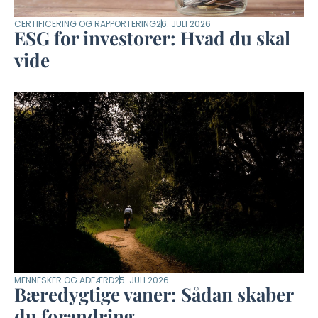
CERTIFICERING OG RAPPORTERING
26. JULI 2026
ESG for investorer: Hvad du skal
vide
MENNESKER OG ADFÆRD
25. JULI 2026
Bæredygtige vaner: Sådan skaber
du forandring