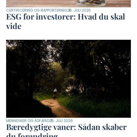
CERTIFICERING OG RAPPORTERING
26. JULI 2026
ESG for investorer: Hvad du skal
vide
MENNESKER OG ADFÆRD
25. JULI 2026
Bæredygtige vaner: Sådan skaber
du forandring