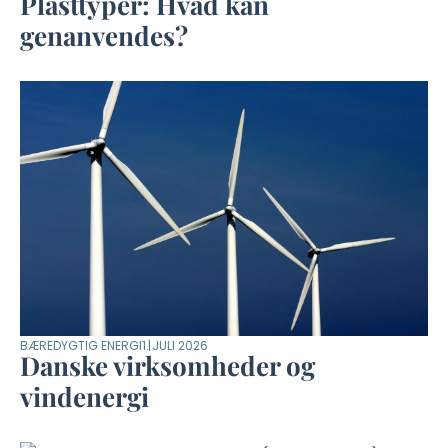
Plasttyper: Hvad kan
genanvendes?
BÆREDYGTIG ENERGI
1. JULI 2026
Danske virksomheder og
vindenergi