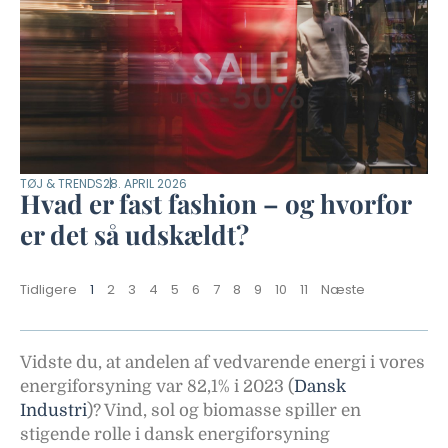
TØJ & TRENDS
28. APRIL 2026
Hvad er fast fashion – og hvorfor
er det så udskældt?
Tidligere
1
2
3
4
5
6
7
8
9
10
11
Næste
Vidste du, at andelen af vedvarende energi i vores
energiforsyning var 82,1% i 2023 (
Dansk
Industri
)? Vind, sol og biomasse spiller en
stigende rolle i dansk energiforsyning