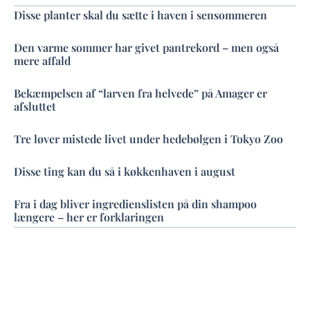
Disse planter skal du sætte i haven i sensommeren
Den varme sommer har givet pantrekord – men også
mere affald
Bekæmpelsen af “larven fra helvede” på Amager er
afsluttet
Tre løver mistede livet under hedebølgen i Tokyo Zoo
Disse ting kan du så i køkkenhaven i august
Fra i dag bliver ingredienslisten på din shampoo
længere – her er forklaringen