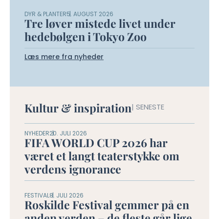
DYR & PLANTER
5. AUGUST 2026
Tre løver mistede livet under
hedebølgen i Tokyo Zoo
Læs mere fra nyheder
Kultur & inspiration
| SENESTE
NYHEDER
20. JULI 2026
FIFA WORLD CUP 2026 har
været et langt teaterstykke om
verdens ignorance
FESTIVAL
8. JULI 2026
Roskilde Festival gemmer på en
anden verden – de fleste går lige