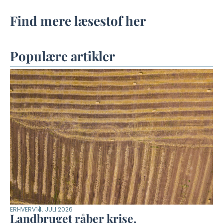
Find mere læsestof her
Populære artikler
ERHVERV
14. JULI 2026
Landbruget råber krise.