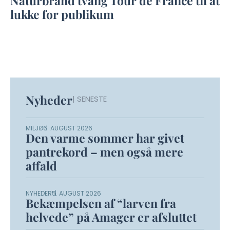
Naturbrand tvang Tour de France til at
lukke for publikum
Nyheder
| SENESTE
MILJØ
6. AUGUST 2026
Den varme sommer har givet
pantrekord – men også mere
affald
NYHEDER
5. AUGUST 2026
Bekæmpelsen af “larven fra
helvede” på Amager er afsluttet