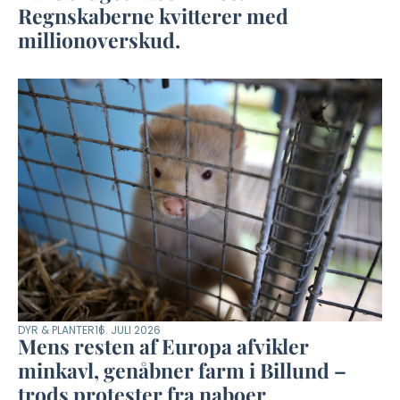
Regnskaberne kvitterer med
millionoverskud.
DYR & PLANTER
16. JULI 2026
Mens resten af Europa afvikler
minkavl, genåbner farm i Billund –
trods protester fra naboer