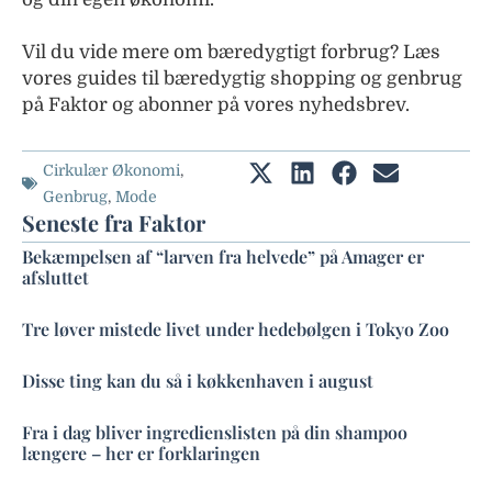
Vil du vide mere om bæredygtigt forbrug? Læs
vores guides til bæredygtig shopping og genbrug
på Faktor og abonner på vores nyhedsbrev.
Cirkulær Økonomi
,
Genbrug
,
Mode
Seneste fra Faktor
Bekæmpelsen af “larven fra helvede” på Amager er
afsluttet
Tre løver mistede livet under hedebølgen i Tokyo Zoo
Disse ting kan du så i køkkenhaven i august
Fra i dag bliver ingredienslisten på din shampoo
længere – her er forklaringen