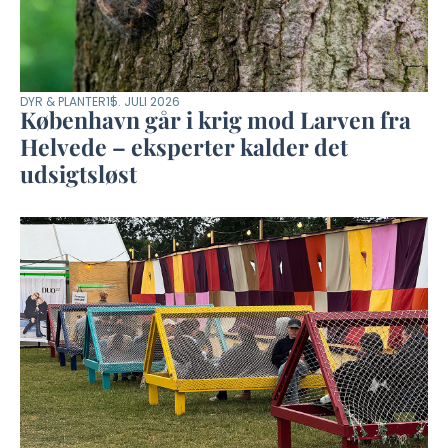
DYR & PLANTER
15. JULI 2026
København går i krig mod Larven fra
Helvede – eksperter kalder det
udsigtsløst