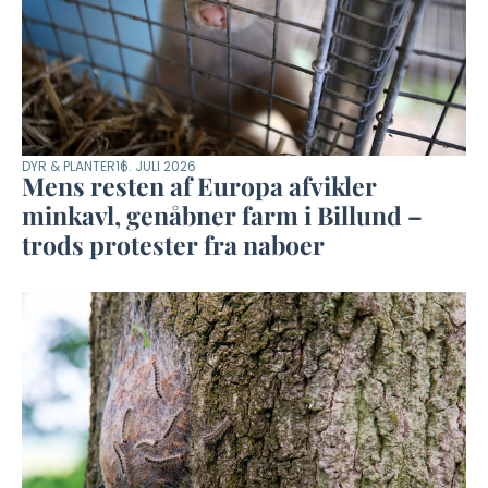
DYR & PLANTER
16. JULI 2026
Mens resten af Europa afvikler
minkavl, genåbner farm i Billund –
trods protester fra naboer