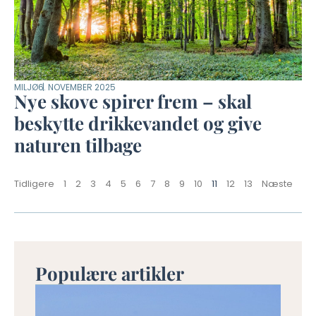
MILJØ
6. NOVEMBER 2025
Nye skove spirer frem – skal
beskytte drikkevandet og give
naturen tilbage
Tidligere
1
2
3
4
5
6
7
8
9
10
11
12
13
Næste
Populære artikler