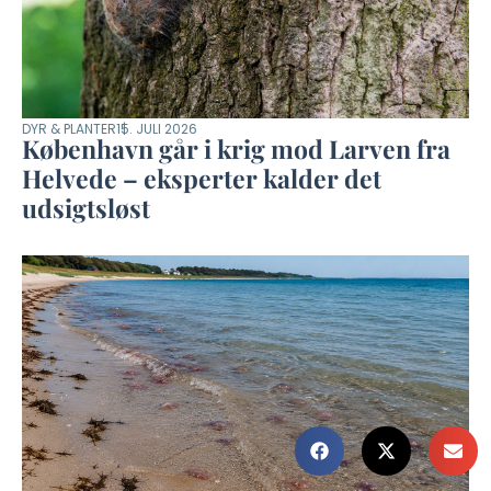
DYR & PLANTER
15. JULI 2026
København går i krig mod Larven fra
Helvede – eksperter kalder det
udsigtsløst