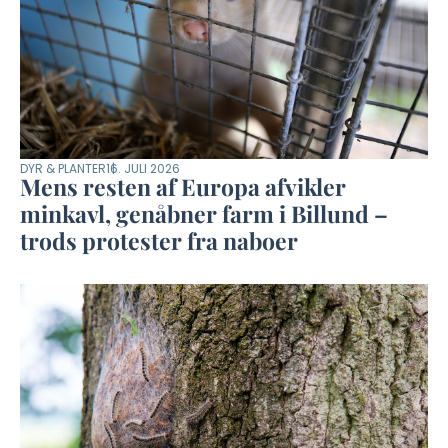
DYR & PLANTER
16. JULI 2026
Mens resten af Europa afvikler
minkavl, genåbner farm i Billund –
trods protester fra naboer