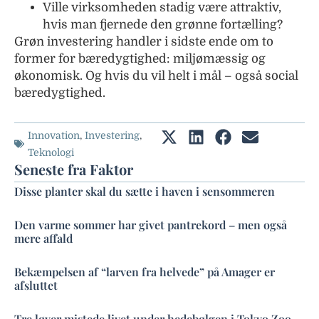
Ville virksomheden stadig være attraktiv,
hvis man fjernede den grønne fortælling?
Grøn investering handler i sidste ende om to
former for bæredygtighed: miljømæssig og
økonomisk. Og hvis du vil helt i mål – også social
bæredygtighed.
Innovation
,
Investering
,
Teknologi
Seneste fra Faktor
Disse planter skal du sætte i haven i sensommeren
Den varme sommer har givet pantrekord – men også
mere affald
Bekæmpelsen af “larven fra helvede” på Amager er
afsluttet
Tre løver mistede livet under hedebølgen i Tokyo Zoo