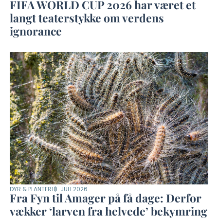
FIFA WORLD CUP 2026 har været et
langt teaterstykke om verdens
ignorance
DYR & PLANTER
10. JULI 2026
Fra Fyn til Amager på få dage: Derfor
vækker ‘larven fra helvede’ bekymring