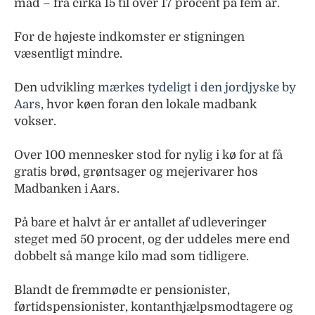
mad – fra cirka 15 til over 17 procent på fem år.
For de højeste indkomster er stigningen
væsentligt mindre.
Den udvikling
mærkes tydeligt i den jordjyske by
Aars
, hvor køen foran den lokale madbank
vokser.
Over 100 mennesker stod for nylig i kø for at få
gratis brød, grøntsager og mejerivarer hos
Madbanken i Aars.
På bare et halvt år er antallet af udleveringer
steget med 50 procent, og der uddeles mere end
dobbelt så mange kilo mad som tidligere.
Blandt de fremmødte er pensionister,
førtidspensionister, kontanthjælpsmodtagere og