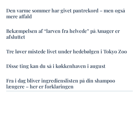
Den varme sommer har givet pantrekord – men også
mere affald
Bekæmpelsen af “larven fra helvede” på Amager er
afsluttet
Tre løver mistede livet under hedebølgen i Tokyo Zoo
Disse ting kan du så i køkkenhaven i august
Fra i dag bliver ingredienslisten på din shampoo
længere – her er forklaringen