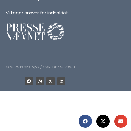
Vi tager ansvar for indholdet
© 2025 rspns ApS / CVR: DK45673901