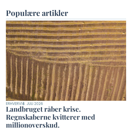
Populære artikler
ERHVERV
14. JULI 2026
Landbruget råber krise.
Regnskaberne kvitterer med
millionoverskud.