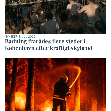
NYHEDER
12. JULI 2026
Badning frarådes flere steder i
København efter kraftigt skybrud