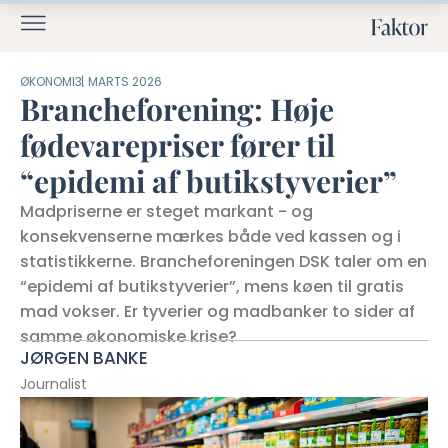
ØKONOMI
3. MARTS 2026
Brancheforening: Høje
fødevarepriser fører til
“epidemi af butikstyverier”
Madpriserne er steget markant - og
konsekvenserne mærkes både ved kassen og i
statistikkerne. Brancheforeningen DSK taler om en
“epidemi af butikstyverier”, mens køen til gratis
mad vokser. Er tyverier og madbanker to sider af
samme økonomiske krise?
JØRGEN BANKE
Journalist