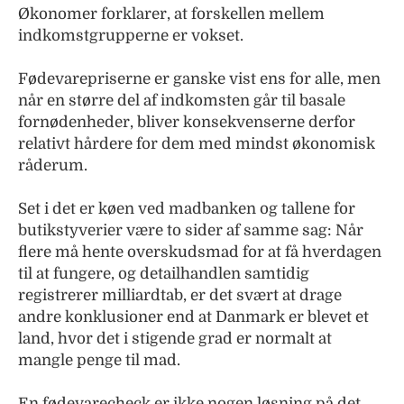
Økonomer forklarer, at forskellen mellem
indkomstgrupperne er vokset.
Fødevarepriserne er ganske vist ens for alle, men
når en større del af indkomsten går til basale
fornødenheder, bliver konsekvenserne derfor
relativt hårdere for dem med mindst økonomisk
råderum.
Set i det er køen ved madbanken og tallene for
butikstyverier være to sider af samme sag: Når
flere må hente overskudsmad for at få hverdagen
til at fungere, og detailhandlen samtidig
registrerer milliardtab, er det svært at drage
andre konklusioner end at Danmark er blevet et
land, hvor det i stigende grad er normalt at
mangle penge til mad.
En fødevarecheck er ikke nogen løsning på det