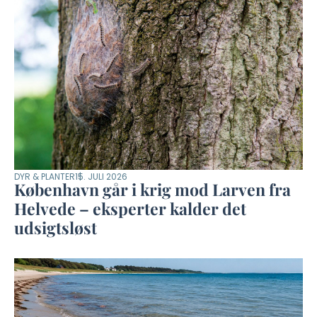
DYR & PLANTER
15. JULI 2026
København går i krig mod Larven fra
Helvede – eksperter kalder det
udsigtsløst