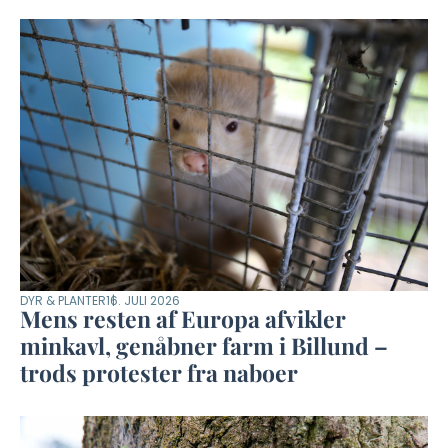
DYR & PLANTER
16. JULI 2026
Mens resten af Europa afvikler
minkavl, genåbner farm i Billund –
trods protester fra naboer