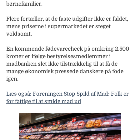
børnefamilier.
Flere fortæller, at de faste udgifter ikke er faldet,
mens priserne i supermarkedet er steget
voldsomt.
En kommende fødevarecheck på omkring 2.500
kroner er ifølge bestyrelsesmedlemmer i
madbanken slet ikke tilstrækkelig til at få de
mange økonomisk pressede danskere på fode
igen.
Læs også: Foreningen Stop Spild af Mad: Folk er
for fattige til at smide mad ud