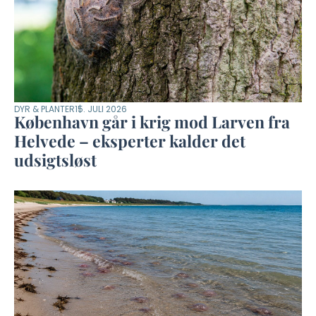
DYR & PLANTER
15. JULI 2026
København går i krig mod Larven fra
Helvede – eksperter kalder det
udsigtsløst