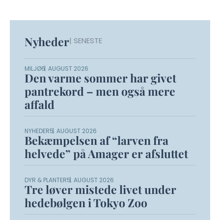
Nyheder
| SENESTE
MILJØ
6. AUGUST 2026
Den varme sommer har givet
pantrekord – men også mere
affald
NYHEDER
5. AUGUST 2026
Bekæmpelsen af “larven fra
helvede” på Amager er afsluttet
DYR & PLANTER
5. AUGUST 2026
Tre løver mistede livet under
hedebølgen i Tokyo Zoo