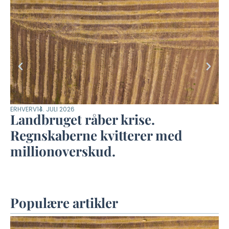
ERHVERV
14. JULI 2026
KLI
Landbruget råber krise.
T
Regnskaberne kvitterer med
n
millionoverskud.
Populære artikler