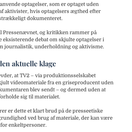
t anvende optagelser, som er optaget uden
 aktivister, hvis optagelsers ægthed efter
ilstrækkeligt dokumenteret.
e til Pressenævnet, og kritikken rammer på
e eksisterende debat om skjulte optagelser i
 journalistik, underholdning og aktivisme.
en aktuelle klage
der, at TV2 – via produktionsselskabet
ult videomateriale fra en griseproducent uden
okumentaren blev sendt – og dermed uden at
rholde sig til materialet.
r er dette et klart brud på de presseetiske
 grundighed ved brug af materiale, der kan være
 for enkeltpersoner.