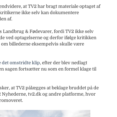
endvidere, at TV2 har bragt materiale optaget af
 kritikerne ikke selv kan dokumentere
en af.
 Landbrug & Fødevarer, fordi TV2 ikke selv
tede ved optagelserne og derfor ifølge kritikken
, om billederne eksempelvis skulle være
 det omstridte klip
, efter der blev nedlagt
n sagen fortsætter nu som en formel klage til
ker, at TV2 pålægges at beklage bruddet på de
2 Nyhederne, tv2.dk og andre platforme, hvor
romoveret.