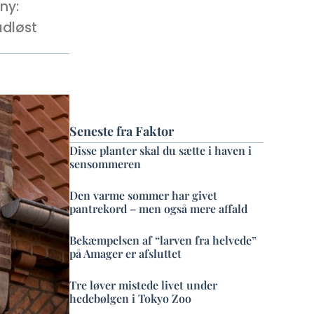
ny:
udløst
Seneste fra Faktor
Disse planter skal du sætte i haven i
sensommeren
Den varme sommer har givet
pantrekord – men også mere affald
Bekæmpelsen af “larven fra helvede”
på Amager er afsluttet
Tre løver mistede livet under
hedebølgen i Tokyo Zoo