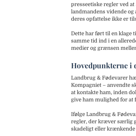
presseetiske regler ved a
landmandens vidende og af
deres opfattelse ikke er t
Dette har ført til en klag
samme tid ind i en allered
medier og grænsen mellem
Hovedpunkterne i d
Landbrug & Fødevarer hæv
Kompagniet – anvendte skj
at kontakte ham, inden d
give ham mulighed for at fo
Ifølge Landbrug & Fødevare
regler, der kræver særlig
skade­ligt eller krænkende