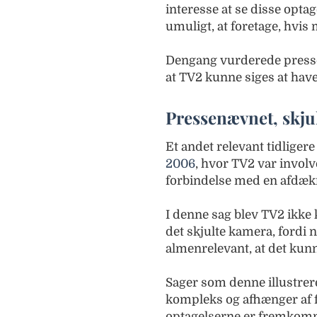
interesse at se disse opta
umuligt, at foretage, hvis m
Dengang vurderede pressen
at TV2 kunne siges at have
Pressenævnet, skju
Et andet relevant tidliger
2006
, hvor TV2 var involv
forbindelse med en afdækn
I denne sag blev TV2 ikke 
det skjulte kamera, fordi 
almenrelevant, at det kunn
Sager som denne illustrere
kompleks og afhænger af fl
optagelserne er fremkomme