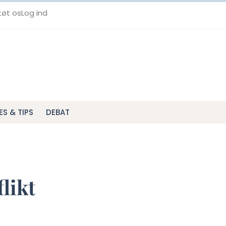
tøt os
Log ind
ES & TIPS
DEBAT
likt