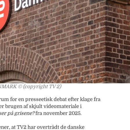
ANMARK © (copyright TV 2)
trum for en presseetisk debat efter klage fra
r brugen af skjult videomateriale i
er på grisene?
fra november 2025.
er, at TV2 har overtrådt de danske