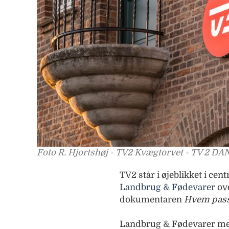
Foto R. Hjortshøj - TV2 Kvægtorvet - TV 2 D
TV2 står i øjeblikket i cen
Landbrug & Fødevarer
ove
dokumentaren
Hvem pass
Landbrug & Fødevarer men