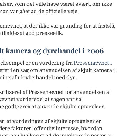
gelser, som det ville have været svært, om ikke
an var gået ad de officielle veje.
ævnet, at der ikke var grundlag for at fastslå,
 tilsidesat god presseetik.
lt kamera og dyrehandel i 2006
e eksempel er en vurdering fra
Pressenævnet i
eret i en sag om anvendelsen af skjult kamera i
ing af ulovlig handel med dyr.
kritiseret af Pressenævnet for anvendelsen af
nævnet vurderede, at sagen var så
e godtgøres at anvende skjulte optagelser.
r, at vurderingen af skjulte optagelser er
ere faktorer: offentlig interesse, hvordan
t, og i hvilken grad de involverede parter er