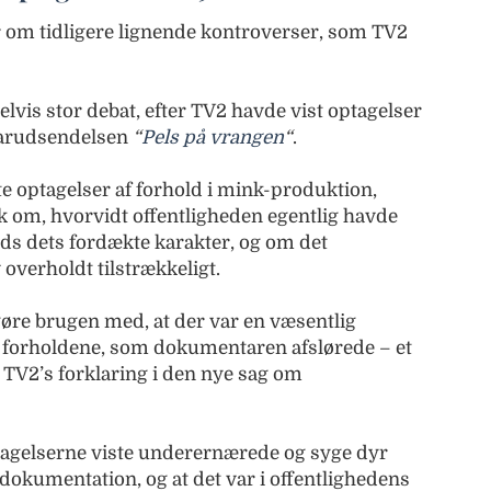
 om tidligere lignende kontroverser, som TV2
vis stor debat, efter TV2 havde vist optagelser
arudsendelsen
“
Pels på vrangen
“
.
te optagelser af forhold i mink-produktion,
k om, hvorvidt offentligheden egentlig havde
trods dets fordækte karakter, og om det
 overholdt tilstrækkeligt.
gøre brugen med, at der var en væsentlig
ise forholdene, som dokumentaren afslørede – et
TV2’s forklaring i den nye sag om
tagelserne viste underernærede og syge dyr
 dokumentation, og at det var i offentlighedens