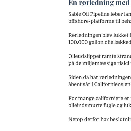
En rørledning med 
Sable Oil Pipeline løber la
offshore-platforme til be
Rørledningen blev lukket i 
100.000 gallon olie lække
Olieudslippet ramte stran
på de miljømæssige risici 
Siden da har rørledningen 
åbent sår i Californiens en
For mange californiere er 
olieindsmurte fugle og lu
Netop derfor har beslutni