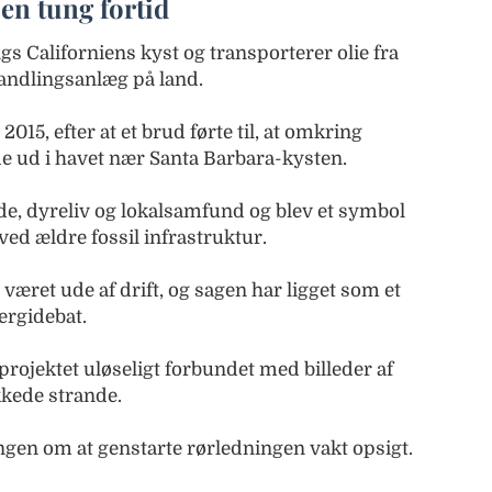
en tung fortid
ngs Californiens kyst og transporterer olie fra
handlingsanlæg på land.
2015, efter at et brud førte til, at omkring
de ud i havet nær Santa Barbara-kysten.
de, dyreliv og lokalsamfund og blev et symbol
ved ældre fossil infrastruktur.
været ude af drift, og sagen har ligget som et
ergidebat.
projektet uløseligt forbundet med billeder af
kkede strande.
ngen om at genstarte rørledningen vakt opsigt.