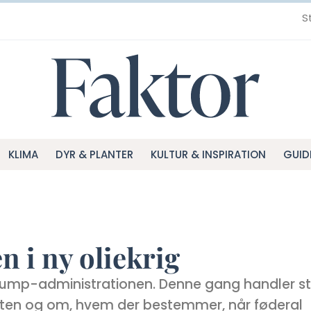
S
KLIMA
DYR & PLANTER
KULTUR & INSPIRATION
GUID
 i ny oliekrig
rump-administrationen. Denne gang handler s
ysten og om, hvem der bestemmer, når føderal