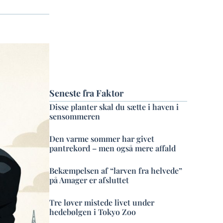
Seneste fra Faktor
Disse planter skal du sætte i haven i
sensommeren
Den varme sommer har givet
pantrekord – men også mere affald
Bekæmpelsen af “larven fra helvede”
på Amager er afsluttet
Tre løver mistede livet under
hedebølgen i Tokyo Zoo