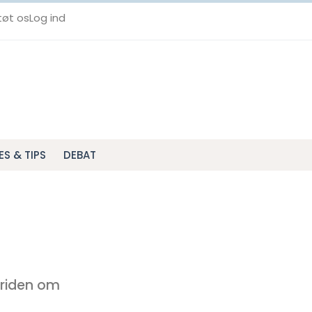
tøt os
Log ind
ES & TIPS
DEBAT
triden om