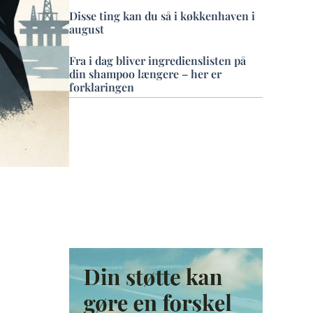
Disse ting kan du så i køkkenhaven i
august
Fra i dag bliver ingredienslisten på
din shampoo længere – her er
forklaringen