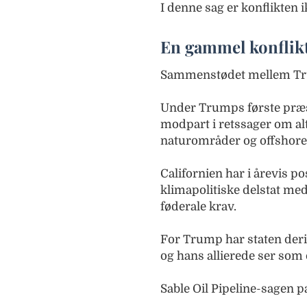
I denne sag er konflikten i
En gammel konflikt
Sammenstødet mellem Trum
Under Trumps første præs
modpart i retssager om alt
naturområder og offshore
Californien har i årevis p
klimapolitiske delstat med
føderale krav.
For Trump har staten deri
og hans allierede ser som
Sable Oil Pipeline-sagen p