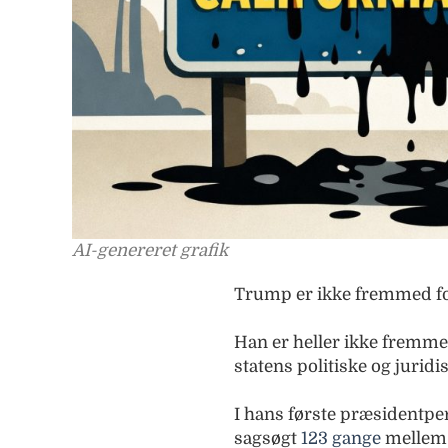
AI-genereret grafik
Trump er ikke fremmed for 
Han er heller ikke fremme
statens politiske og juridis
I hans første præsidentpe
sagsøgt
123 gange
mellem 2