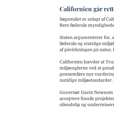
Californien går rett
Søgsmålet er anlagt af Cal
flere føderale myndighede
Staten argumenterer for, 
føderale og statslige mil
af påvirkningen på natur,
Californien hævder at Tr
miljøreglerne ved at genakt
gennemføre nye vurderinge
nutidige miljøstandarder.
Guvernør Gavin Newsom har 
acceptere fossile projekter
olieudslip og underminerer