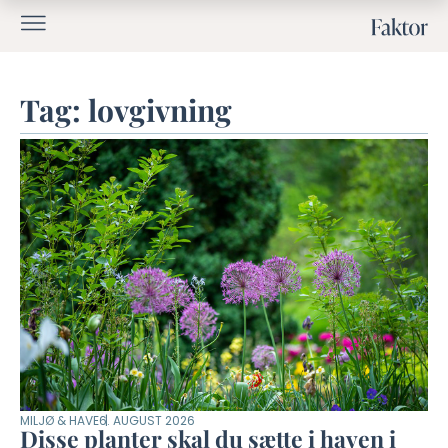
Tag: lovgivning
MILJØ & HAVE
6. AUGUST 2026
Disse planter skal du sætte i haven i