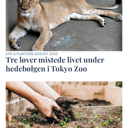
DYR & PLANTER
5. AUGUST 2026
Tre løver mistede livet under
hedebølgen i Tokyo Zoo