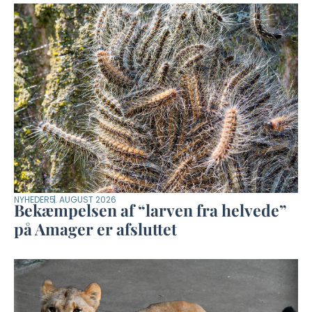
NYHEDER
5. AUGUST 2026
Bekæmpelsen af “larven fra helvede”
på Amager er afsluttet