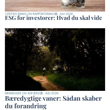
CERTIFICERING OG RAPPORTERING
26. JULI 2026
ESG for investorer: Hvad du skal vide
MENNESKER OG ADFÆRD
25. JULI 2026
Bæredygtige vaner: Sådan skaber
du forandring