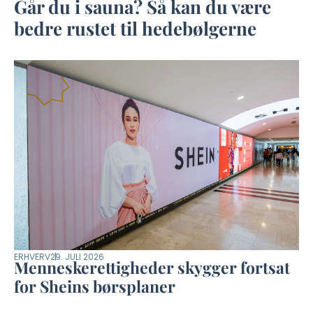
Går du i sauna? Så kan du være
bedre rustet til hedebølgerne
ERHVERV
29. JULI 2026
Menneskerettigheder skygger fortsat
for Sheins børsplaner