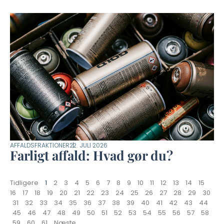
AFFALDSFRAKTIONER
22. JULI 2026
Farligt affald: Hvad gør du?
Tidligere
1
2
3
4
5
6
7
8
9
10
11
12
13
14
15
16
17
18
19
20
21
22
23
24
25
26
27
28
29
30
31
32
33
34
35
36
37
38
39
40
41
42
43
44
45
46
47
48
49
50
51
52
53
54
55
56
57
58
59
60
61
Næste