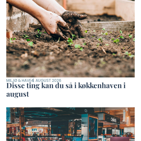
MILJØ & HAVE
4. AUGUST 2026
Disse ting kan du så i køkkenhaven i
august