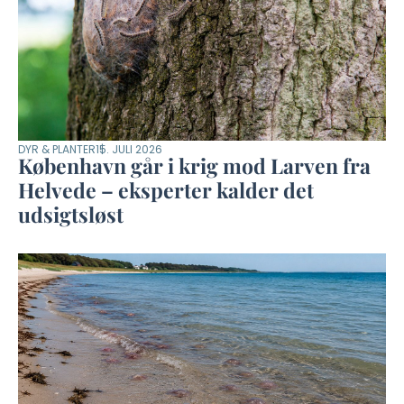
DYR & PLANTER
15. JULI 2026
København går i krig mod Larven fra
Helvede – eksperter kalder det
udsigtsløst