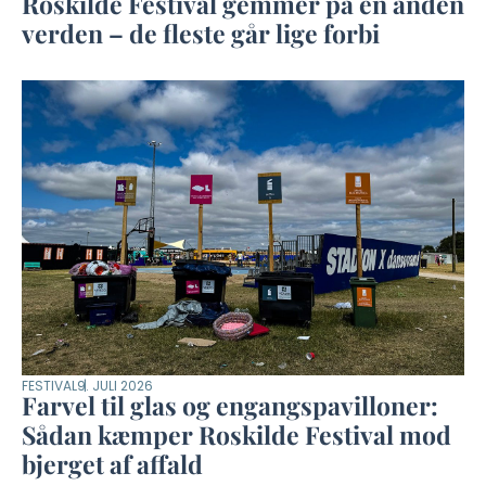
Roskilde Festival gemmer på en anden
verden – de fleste går lige forbi
FESTIVAL
9. JULI 2026
Farvel til glas og engangspavilloner:
Sådan kæmper Roskilde Festival mod
bjerget af affald