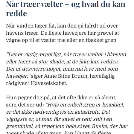
Når træer vælter – og hvad du kan
redde
Når vinden tager fat, kan den gå hårdt ud over
havens træer. De fleste haveejere har prøvet at
vågne op til et væltet træ eller en flækket gren.
”Det er rigtig ærgerligt, når træer vælter i blæsten
eller tager så stor skade, at de ikke kan reddes.
Det er desværre noget, man må leve med som
haveejer.”
siger Anne Stine Bruun, havefaglig
rådgiver i Haveselskabet.
Hun peger dog på, at det ofte ikke er så slemt,
som det ser ud:
”Hvis en enkelt gren er knækket,
er det ikke nødvendigvis en katastrofe. Det
vigtigste er, at man får savet et rent snit i en
grenvinkel, så træet kan hele såret. Buske, der har
taget skade af stormen, kan i langt de fleste