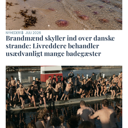
NYHEDER
13. JULI 2026
Brandmænd skyller ind over danske
strande: Livreddere behandler
usædvanligt mange badegæster