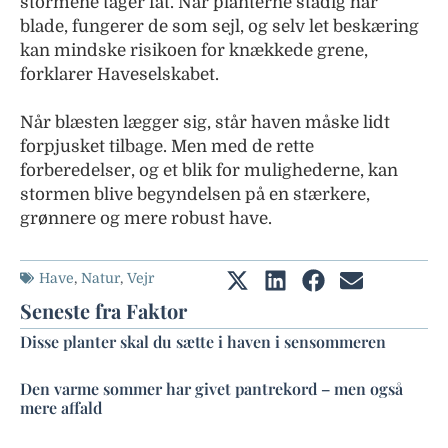
stormene tager fat. Når planterne stadig har
blade, fungerer de som sejl, og selv let beskæring
kan mindske risikoen for knækkede grene,
forklarer Haveselskabet.
Når blæsten lægger sig, står haven måske lidt
forpjusket tilbage. Men med de rette
forberedelser, og et blik for mulighederne, kan
stormen blive begyndelsen på en stærkere,
grønnere og mere robust have.
Have
,
Natur
,
Vejr
Seneste fra Faktor
Disse planter skal du sætte i haven i sensommeren
Den varme sommer har givet pantrekord – men også
mere affald