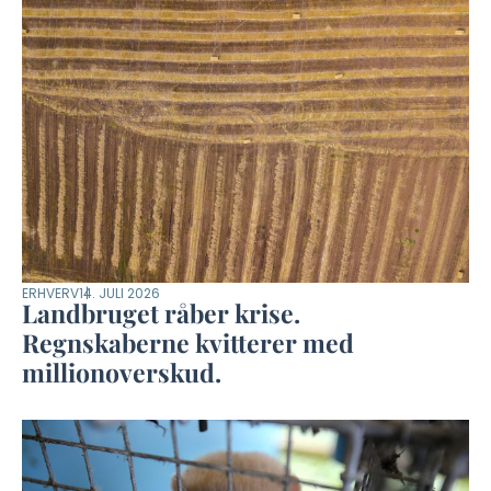
ERHVERV
14. JULI 2026
Landbruget råber krise.
Regnskaberne kvitterer med
millionoverskud.