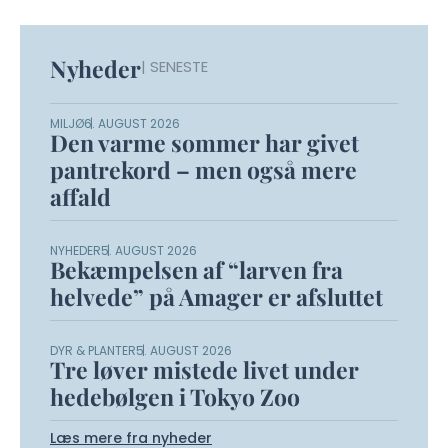
Nyheder
| SENESTE
MILJØ
6. AUGUST 2026
Den varme sommer har givet
pantrekord – men også mere
affald
NYHEDER
5. AUGUST 2026
Bekæmpelsen af “larven fra
helvede” på Amager er afsluttet
DYR & PLANTER
5. AUGUST 2026
Tre løver mistede livet under
hedebølgen i Tokyo Zoo
Læs mere fra nyheder