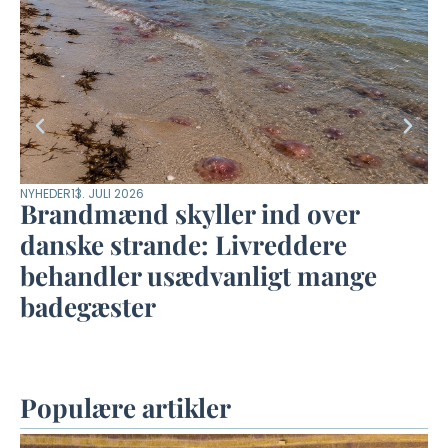
NYHEDER
13. JULI 2026
LI
Brandmænd skyller ind over
G
danske strande: Livreddere
b
behandler usædvanligt mange
badegæster
Populære artikler