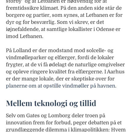
storby” og at Letbanen er nødvendig for at
fremtidssikre klimaet. På den anden side står de
borgere og partier, som synes, at Letbanen er for
dyr og for besværlig. Som vi skrev, er det
iøjnefaldende, at samtlige lokallister i Odense er
imod Letbanen.
På Lolland er der modstand mod solcelle- og
vindmølleparker og elfærger, fordi de lokaler
frygter, at de vi få ødelagt de naturlige omgivelser
og opleve ringere kvalitet fra elfærgerne. I Aarhus
er der mange lokale, der er skeptiske over for
planerne om at opstille vindmøller på havnen
.
Mellem teknologi og tillid
Selv om Gates og Lomborg deler troen på
innovation frem for forbud, peger debatten på et
grundlæggende dilemma i klimapolitikken: Hvem