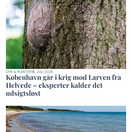
DYR & PLANTER
15. JULI 2026
København går i krig mod Larven fra
Helvede – eksperter kalder det
udsigtsløst