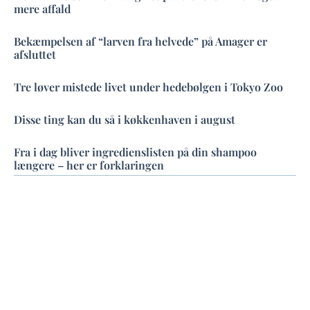
mere affald
Bekæmpelsen af “larven fra helvede” på Amager er
afsluttet
Tre løver mistede livet under hedebølgen i Tokyo Zoo
Disse ting kan du så i køkkenhaven i august
Fra i dag bliver ingredienslisten på din shampoo
længere – her er forklaringen