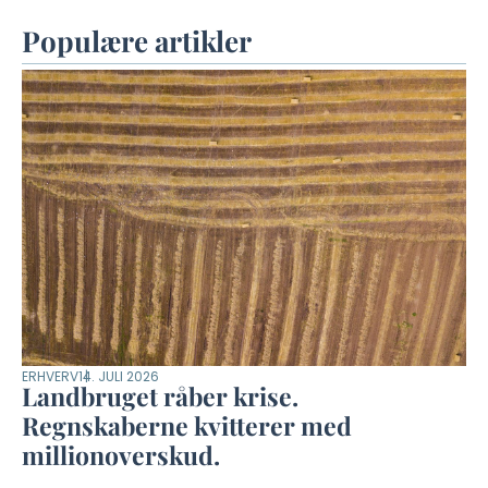
Populære artikler
ERHVERV
14. JULI 2026
Landbruget råber krise.
Regnskaberne kvitterer med
millionoverskud.