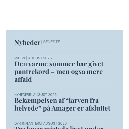
Nyheder
| SENESTE
MILJØ
6. AUGUST 2026
Den varme sommer har givet
pantrekord – men også mere
affald
NYHEDER
5. AUGUST 2026
Bekæmpelsen af “larven fra
helvede” på Amager er afsluttet
DYR & PLANTER
5. AUGUST 2026
Tre løver mistede livet under