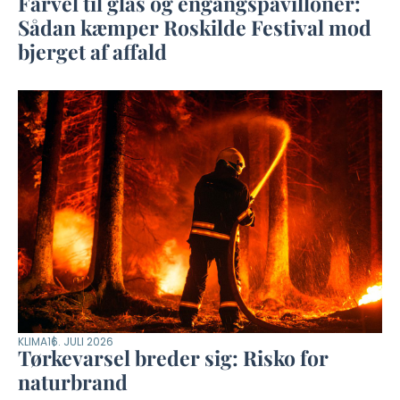
Farvel til glas og engangspavilloner:
Sådan kæmper Roskilde Festival mod
bjerget af affald
KLIMA
16. JULI 2026
Tørkevarsel breder sig: Risko for
naturbrand