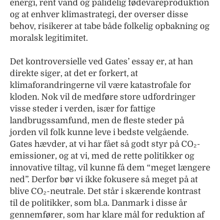
energi, rent vand og pålidelig fødevareproduktion
og at enhver klimastrategi, der overser disse
behov, risikerer at tabe både folkelig opbakning og
moralsk legitimitet.
Det kontroversielle ved Gates’ essay er, at han
direkte siger, at det er forkert, at
klimaforandringerne vil være katastrofale for
kloden. Nok vil de medføre store udfordringer
visse steder i verden, især for fattige
landbrugssamfund, men de fleste steder på
jorden vil folk kunne leve i bedste velgående.
Gates hævder, at vi har fået så godt styr på CO₂-
emissioner, og at vi, med de rette politikker og
innovative tiltag, vil kunne få dem “meget længere
ned”. Derfor bør vi ikke fokusere så meget på at
blive CO₂-neutrale. Det står i skærende kontrast
til de politikker, som bl.a. Danmark i disse år
gennemfører, som har klare mål for reduktion af