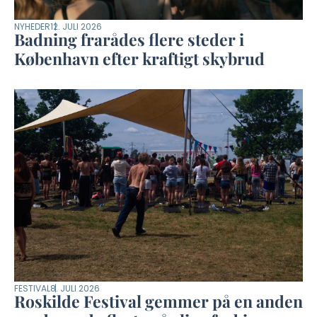
NYHEDER
12. JULI 2026
Badning frarådes flere steder i
København efter kraftigt skybrud
FESTIVAL
8. JULI 2026
Roskilde Festival gemmer på en anden