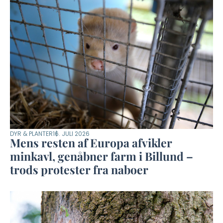
DYR & PLANTER
16. JULI 2026
Mens resten af Europa afvikler
minkavl, genåbner farm i Billund –
trods protester fra naboer