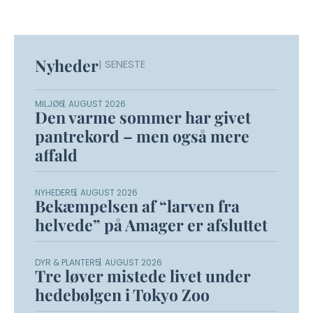
Nyheder
| SENESTE
MILJØ
6. AUGUST 2026
Den varme sommer har givet
pantrekord – men også mere
affald
NYHEDER
5. AUGUST 2026
Bekæmpelsen af “larven fra
helvede” på Amager er afsluttet
DYR & PLANTER
5. AUGUST 2026
Tre løver mistede livet under
hedebølgen i Tokyo Zoo