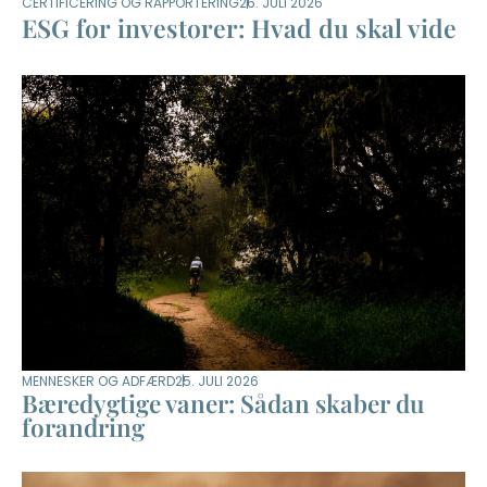
CERTIFICERING OG RAPPORTERING
26. JULI 2026
ESG for investorer: Hvad du skal vide
MENNESKER OG ADFÆRD
25. JULI 2026
Bæredygtige vaner: Sådan skaber du
forandring