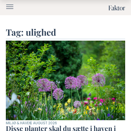
Tag: ulighed
MILJØ & HAVE
6. AUGUST 2026
Disse planter skal du sætte i haven i