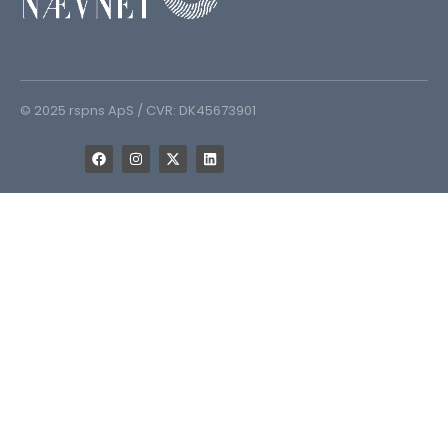
© 2025 rspns ApS / CVR: DK45673901