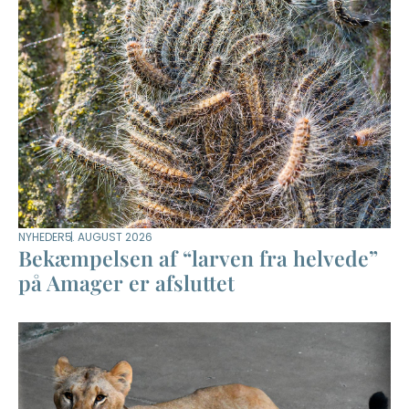
NYHEDER
5. AUGUST 2026
Bekæmpelsen af “larven fra helvede”
på Amager er afsluttet