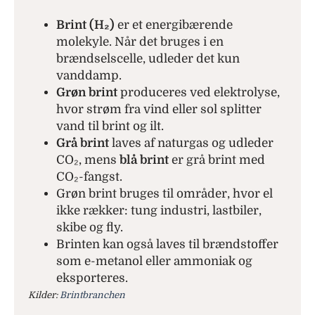
Brint (H₂)
er et energibærende
molekyle. Når det bruges i en
brændselscelle, udleder det kun
vanddamp.
Grøn brint
produceres ved elektrolyse,
hvor strøm fra vind eller sol splitter
vand til brint og ilt.
Grå brint
laves af naturgas og udleder
CO₂, mens
blå brint
er grå brint med
CO₂-fangst.
Grøn brint bruges til områder, hvor el
ikke rækker: tung industri, lastbiler,
skibe og fly.
Brinten kan også laves til brændstoffer
som e-metanol eller ammoniak og
eksporteres.
Kilder:
Brintbranchen