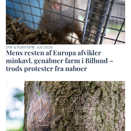
DYR & PLANTER
16. JULI 2026
Mens resten af Europa afvikler
minkavl, genåbner farm i Billund –
trods protester fra naboer