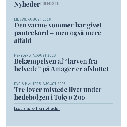
Nyheder
| SENESTE
MILJØ
6. AUGUST 2026
Den varme sommer har givet
pantrekord – men også mere
affald
NYHEDER
5. AUGUST 2026
Bekæmpelsen af “larven fra
helvede” på Amager er afsluttet
DYR & PLANTER
5. AUGUST 2026
Tre løver mistede livet under
hedebølgen i Tokyo Zoo
Læs mere fra nyheder