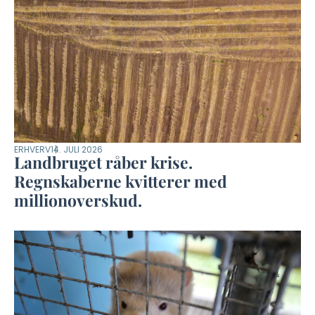
ERHVERV
14. JULI 2026
Landbruget råber krise.
Regnskaberne kvitterer med
millionoverskud.