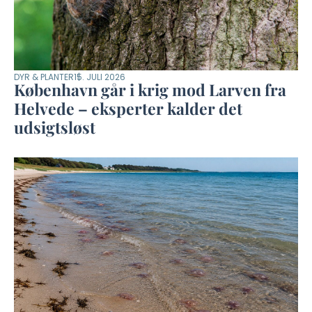
DYR & PLANTER
15. JULI 2026
København går i krig mod Larven fra
Helvede – eksperter kalder det
udsigtsløst