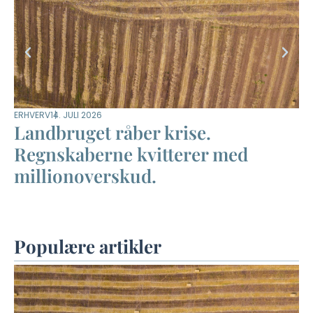
ERHVERV
14. JULI 2026
DYR
Landbruget råber krise.
M
Regnskaberne kvitterer med
m
millionoverskud.
–
Populære artikler