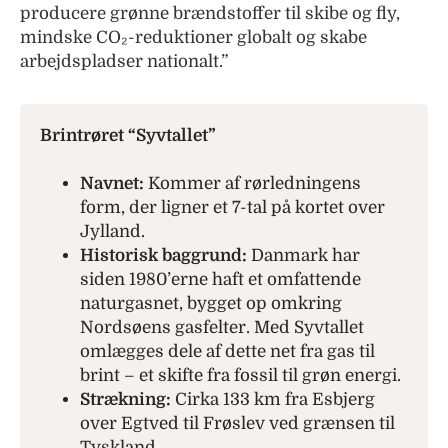
producere grønne brændstoffer til skibe og fly,
mindske CO₂-reduktioner globalt og skabe
arbejdspladser nationalt.”
Brintrøret “Syvtallet”
Navnet:
Kommer af rørledningens
form, der ligner et 7-tal på kortet over
Jylland.
Historisk baggrund:
Danmark har
siden 1980’erne haft et omfattende
naturgasnet, bygget op omkring
Nordsøens gasfelter. Med Syvtallet
omlægges dele af dette net fra gas til
brint – et skifte fra fossil til grøn energi.
Strækning:
Cirka 133 km fra Esbjerg
over Egtved til Frøslev ved grænsen til
Tyskland.