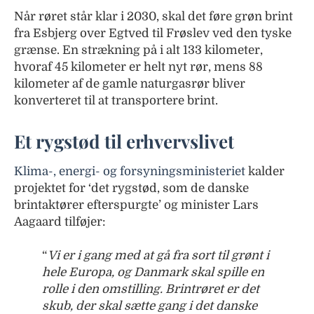
Når røret står klar i 2030, skal det føre grøn brint
fra Esbjerg over Egtved til Frøslev ved den tyske
grænse. En strækning på i alt 133 kilometer,
hvoraf 45 kilometer er helt nyt rør, mens 88
kilometer af de gamle naturgasrør bliver
konverteret til at transportere brint.
Et rygstød til erhvervslivet
Klima-, energi- og forsyningsministeriet
kalder
projektet for ‘det rygstød, som de danske
brintaktører efterspurgte’ og minister Lars
Aagaard tilføjer:
“
Vi er i gang med at gå fra sort til grønt i
hele Europa, og Danmark skal spille en
rolle i den omstilling. Brintrøret er det
skub, der skal sætte gang i det danske