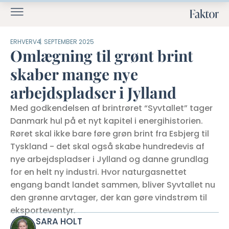
ERHVERV
4. SEPTEMBER 2025
Omlægning til grønt brint
skaber mange nye
arbejdspladser i Jylland
Med godkendelsen af brintrøret “Syvtallet” tager
Danmark hul på et nyt kapitel i energihistorien.
Røret skal ikke bare føre grøn brint fra Esbjerg til
Tyskland - det skal også skabe hundredevis af
nye arbejdspladser i Jylland og danne grundlag
for en helt ny industri. Hvor naturgasnettet
engang bandt landet sammen, bliver Syvtallet nu
den grønne arvtager, der kan gøre vindstrøm til
eksporteventyr.
SARA HOLT