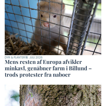
DYR & PLANTER
16. JULI 2026
Mens resten af Europa afvikler
minkavl, genåbner farm i Billund –
trods protester fra naboer