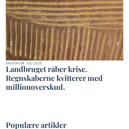
ERHVERV
14. JULI 2026
DYR
Landbruget råber krise.
M
Regnskaberne kvitterer med
m
millionoverskud.
–
Populære artikler