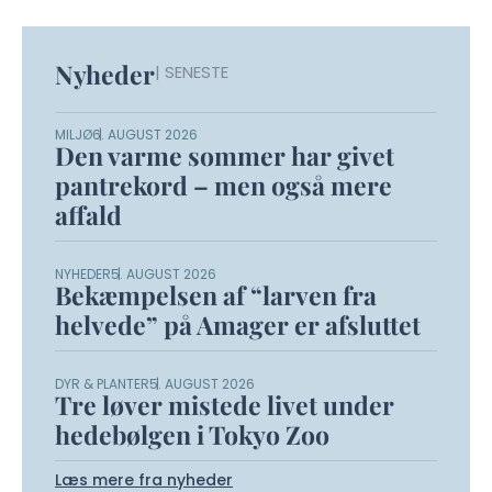
Nyheder
| SENESTE
MILJØ
6. AUGUST 2026
Den varme sommer har givet
pantrekord – men også mere
affald
NYHEDER
5. AUGUST 2026
Bekæmpelsen af “larven fra
helvede” på Amager er afsluttet
DYR & PLANTER
5. AUGUST 2026
Tre løver mistede livet under
hedebølgen i Tokyo Zoo
Læs mere fra nyheder