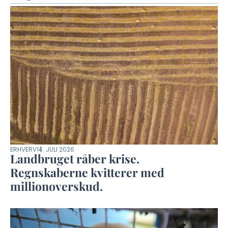
ERHVERV
14. JULI 2026
Landbruget råber krise.
Regnskaberne kvitterer med
millionoverskud.