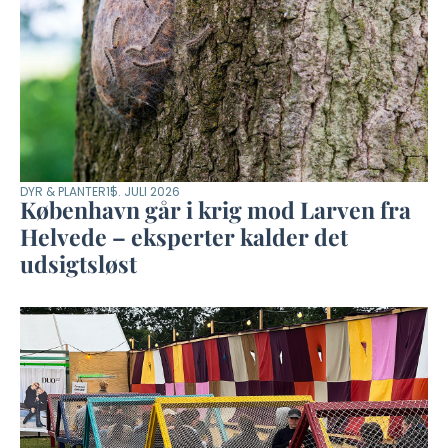
DYR & PLANTER
15. JULI 2026
København går i krig mod Larven fra
Helvede – eksperter kalder det
udsigtsløst