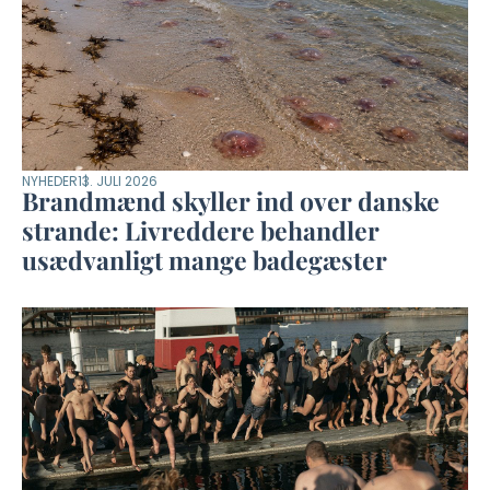
NYHEDER
13. JULI 2026
Brandmænd skyller ind over danske
strande: Livreddere behandler
usædvanligt mange badegæster