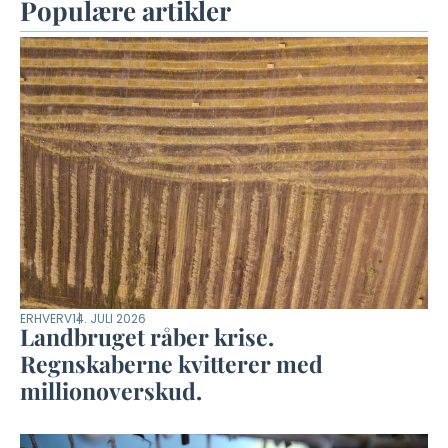
Populære artikler
ERHVERV
14. JULI 2026
Landbruget råber krise.
Regnskaberne kvitterer med
millionoverskud.