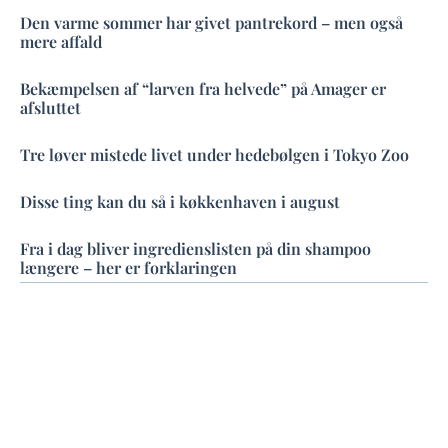
Den varme sommer har givet pantrekord – men også
mere affald
Bekæmpelsen af “larven fra helvede” på Amager er
afsluttet
Tre løver mistede livet under hedebølgen i Tokyo Zoo
Disse ting kan du så i køkkenhaven i august
Fra i dag bliver ingredienslisten på din shampoo
længere – her er forklaringen