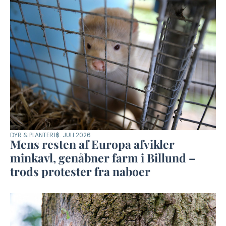
DYR & PLANTER
16. JULI 2026
Mens resten af Europa afvikler
minkavl, genåbner farm i Billund –
trods protester fra naboer