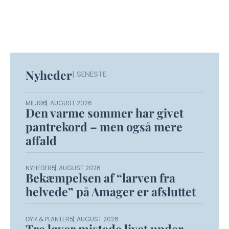
Nyheder
| SENESTE
MILJØ
6. AUGUST 2026
Den varme sommer har givet
pantrekord – men også mere
affald
NYHEDER
5. AUGUST 2026
Bekæmpelsen af “larven fra
helvede” på Amager er afsluttet
DYR & PLANTER
5. AUGUST 2026
Tre løver mistede livet under