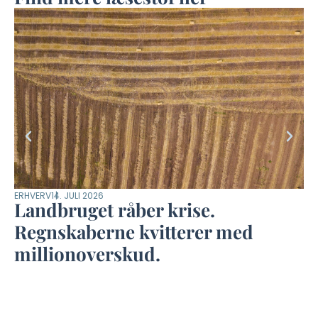
ERHVERV
14. JULI 2026
KLI
Landbruget råber krise.
T
Regnskaberne kvitterer med
n
millionoverskud.