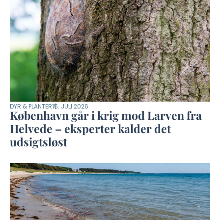
DYR & PLANTER
15. JULI 2026
København går i krig mod Larven fra
Helvede – eksperter kalder det
udsigtsløst