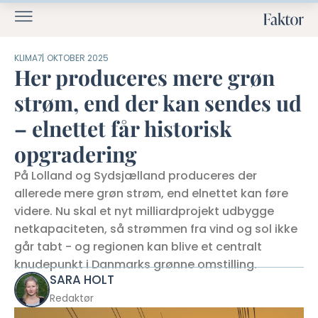
KLIMA
7. OKTOBER 2025
Her produceres mere grøn
strøm, end der kan sendes ud
– elnettet får historisk
opgradering
På Lolland og Sydsjælland produceres der
allerede mere grøn strøm, end elnettet kan føre
videre. Nu skal et nyt milliardprojekt udbygge
netkapaciteten, så strømmen fra vind og sol ikke
går tabt - og regionen kan blive et centralt
knudepunkt i Danmarks grønne omstilling.
SARA HOLT
Redaktør