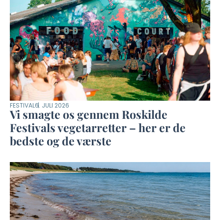
FESTIVAL
6. JULI 2026
Vi smagte os gennem Roskilde
Festivals vegetarretter – her er de
bedste og de værste