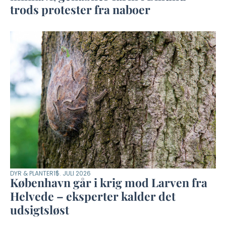
trods protester fra naboer
DYR & PLANTER
15. JULI 2026
København går i krig mod Larven fra
Helvede – eksperter kalder det
udsigtsløst