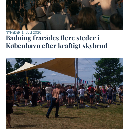
NYHEDER
12. JULI 2026
Badning frarådes flere steder i
København efter kraftigt skybrud