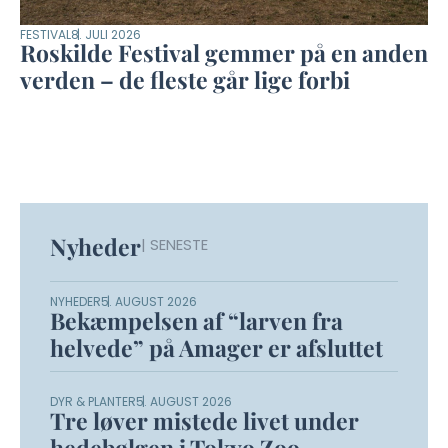
FESTIVAL
8. JULI 2026
Roskilde Festival gemmer på en anden
verden – de fleste går lige forbi
Nyheder
| SENESTE
NYHEDER
5. AUGUST 2026
Bekæmpelsen af “larven fra
helvede” på Amager er afsluttet
DYR & PLANTER
5. AUGUST 2026
Tre løver mistede livet under
hedebølgen i Tokyo Zoo