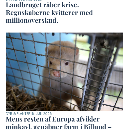
Landbruget råber krise.
Regnskaberne kvitterer med
millionoverskud.
DYR & PLANTER
16. JULI 2026
Mens resten af Europa afvikler
minkavl, genåbner farm i Billund –