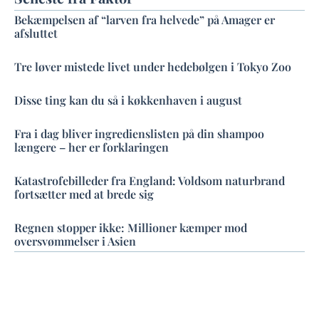
Bekæmpelsen af “larven fra helvede” på Amager er
afsluttet
Tre løver mistede livet under hedebølgen i Tokyo Zoo
Disse ting kan du så i køkkenhaven i august
Fra i dag bliver ingredienslisten på din shampoo
længere – her er forklaringen
Katastrofebilleder fra England: Voldsom naturbrand
fortsætter med at brede sig
Regnen stopper ikke: Millioner kæmper mod
oversvømmelser i Asien