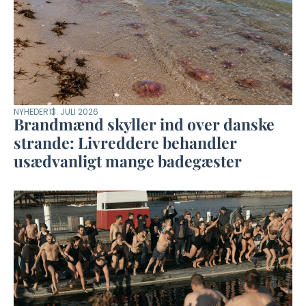
NYHEDER
13. JULI 2026
Brandmænd skyller ind over danske
strande: Livreddere behandler
usædvanligt mange badegæster