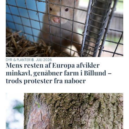
DYR & PLANTER
16. JULI 2026
Mens resten af Europa afvikler
minkavl, genåbner farm i Billund –
trods protester fra naboer