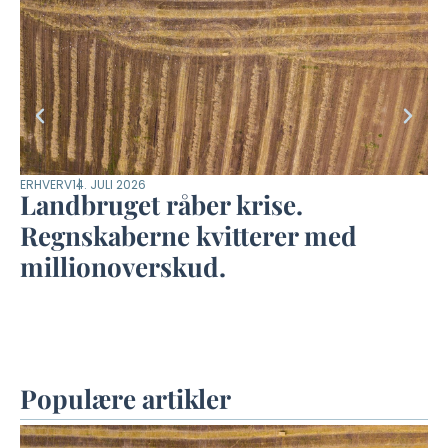
ERHVERV
14. JULI 2026
DYR
Landbruget råber krise.
M
Regnskaberne kvitterer med
m
millionoverskud.
–
Populære artikler