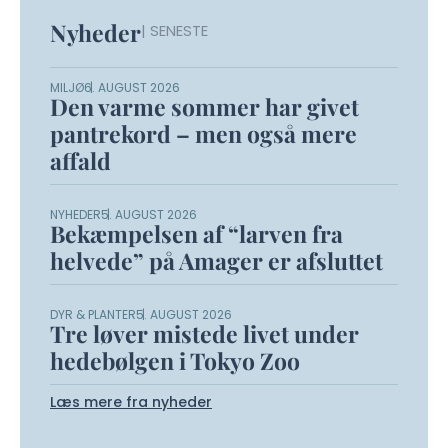
Nyheder
| SENESTE
MILJØ
6. AUGUST 2026
Den varme sommer har givet
pantrekord – men også mere
affald
NYHEDER
5. AUGUST 2026
Bekæmpelsen af “larven fra
helvede” på Amager er afsluttet
DYR & PLANTER
5. AUGUST 2026
Tre løver mistede livet under
hedebølgen i Tokyo Zoo
Læs mere fra nyheder