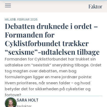
MILJØ
18. FEBRUAR 2026
Debatten druknede i ordet –
Formanden for
Cyklistforbundet trækker
“sexisme”-udtalelsen tilbage
Formanden for Cyklistforbundet har trukket sin
udtalelse om “sexistisk” snerydning tilbage. Ordet
tog magten over debatten, men bag
formuleringen ligger en mere jordnær pointe:
Hvem prioriteres, når sneen falder - og hvad
betyder det for sikkerheden på cykelstier og
fortove?
SARA HOLT
Redaktør