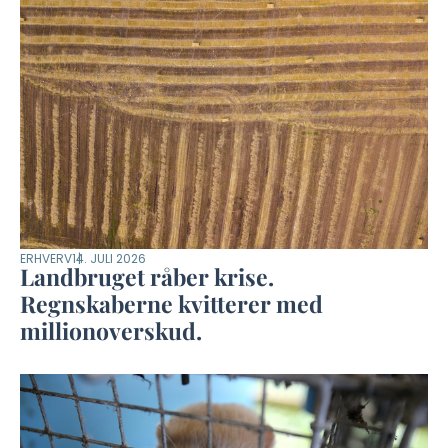
ERHVERV
14. JULI 2026
Landbruget råber krise.
Regnskaberne kvitterer med
millionoverskud.