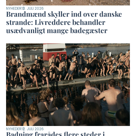
NYHEDER
13. JULI 2026
Brandmænd skyller ind over danske
strande: Livreddere behandler
usædvanligt mange badegæster
NYHEDER
12. JULI 2026
Badning frarådes flere steder i