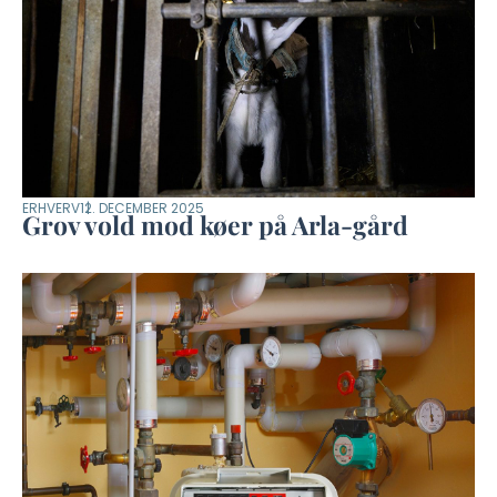
ERHVERV
12. DECEMBER 2025
Grov vold mod køer på Arla-gård