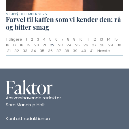
MILJØ
5. DECEMBER 2025
Farvel til kaffen som vi kender den: rå
og bitter smag
Tidligere
1
2
3
4
5
6
7
8
9
10
11
12
13
14
15
16
17
18
19
20
21
22
23
24
25
26
27
28
29
30
31
32
33
34
35
36
37
38
39
40
41
Næste
Ansvarshavende redaktør
Sara Mandrup Holt
Kontakt redaktionen