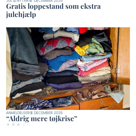
JUL & NYTÅR
10. DECEMBER 2025
Gratis loppestand som ekstra
julehjælp
ANMELDELSER
9. DECEMBER 2025
“Aldrig mere tøjkrise”
★
★
★
☆
☆