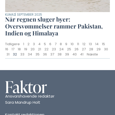
KLIMA
2. SEPTEMBER 2025
Når regnen sluger byer:
Oversvømmelser rammer Pakistan,
Indien og Himalaya
Tidligere
1
2
3
4
5
6
7
8
9
10
11
12
13
14
15
16
17
18
19
20
21
22
23
24
25
26
27
28
29
30
31
32
33
34
35
36
37
38
39
40
41
Næste
Ansvarshavende redaktør
Sara Mandrup Holt
Kontakt redaktionen