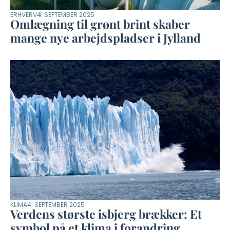
ERHVERV
4. SEPTEMBER 2025
Omlægning til grønt brint skaber
mange nye arbejdspladser i Jylland
KLIMA
4. SEPTEMBER 2025
Verdens største isbjerg brækker: Et
symbol på et klima i forandring