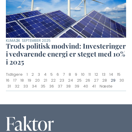
KLIMA
24. SEPTEMBER 2025
Trods politisk modvind: Investeringer
i vedvarende energi er steget med 10%
i 2025
Tidligere
1
2
3
4
5
6
7
8
9
10
11
12
13
14
15
16
17
18
19
20
21
22
23
24
25
26
27
28
29
30
31
32
33
34
35
36
37
38
39
40
41
Næste