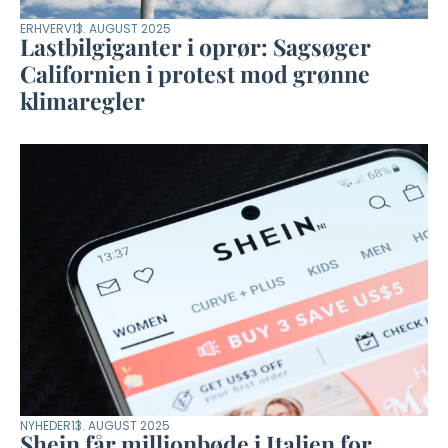
ERHVERV
13. AUGUST 2025
Lastbilgiganter i oprør: Sagsøger
Californien i protest mod grønne
klimaregler
NYHEDER
13. AUGUST 2025
Shein får millionbøde i Italien for