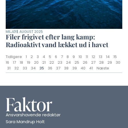
MILJØ
11. AUGUST 2025
Filer frigivet efter lang kamp:
Radioaktivt vand lækket ud i havet
Tidligere
1
2
3
4
5
6
7
8
9
10
11
12
13
14
15
16
17
18
19
20
21
22
23
24
25
26
27
28
29
30
31
32
33
34
35
36
37
38
39
40
41
Næste
Ansvarshavende redaktør
Sara Mandrup Holt