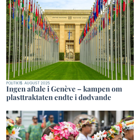
POLITIK
15. AUGUST 2025
Ingen aftale i Genève – kampen om
plasttraktaten endte i dødvande