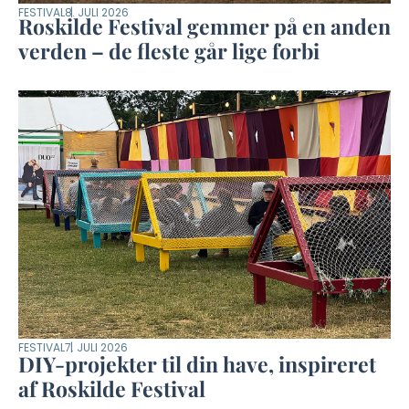
FESTIVAL
8. JULI 2026
Roskilde Festival gemmer på en anden
verden – de fleste går lige forbi
FESTIVAL
7. JULI 2026
DIY-projekter til din have, inspireret
af Roskilde Festival