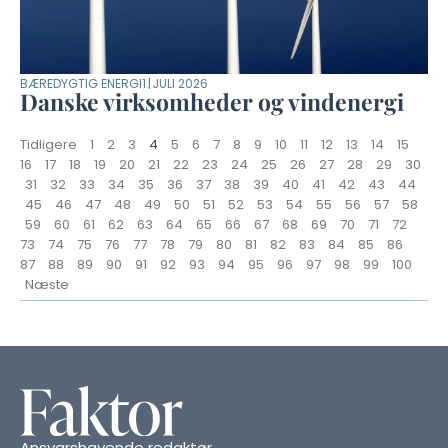
BÆREDYGTIG ENERGI
1. JULI 2026
Danske virksomheder og vindenergi
Tidligere
1
2
3
4
5
6
7
8
9
10
11
12
13
14
15
16
17
18
19
20
21
22
23
24
25
26
27
28
29
30
31
32
33
34
35
36
37
38
39
40
41
42
43
44
45
46
47
48
49
50
51
52
53
54
55
56
57
58
59
60
61
62
63
64
65
66
67
68
69
70
71
72
73
74
75
76
77
78
79
80
81
82
83
84
85
86
87
88
89
90
91
92
93
94
95
96
97
98
99
100
Næste
Ansvarshavende redaktør