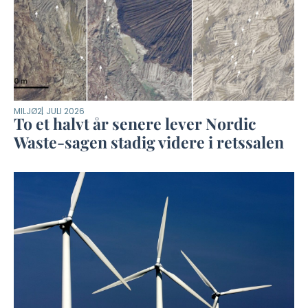
MILJØ
2. JULI 2026
To et halvt år senere lever Nordic
Waste-sagen stadig videre i retssalen