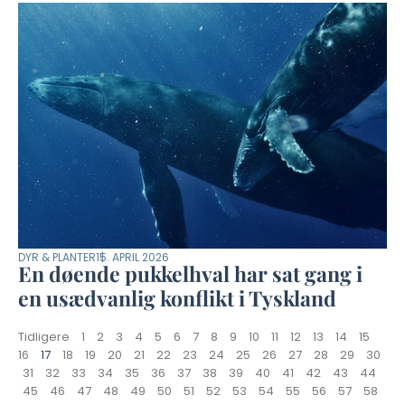
DYR & PLANTER
15. APRIL 2026
En døende pukkelhval har sat gang i
en usædvanlig konflikt i Tyskland
Tidligere
1
2
3
4
5
6
7
8
9
10
11
12
13
14
15
16
17
18
19
20
21
22
23
24
25
26
27
28
29
30
31
32
33
34
35
36
37
38
39
40
41
42
43
44
45
46
47
48
49
50
51
52
53
54
55
56
57
58