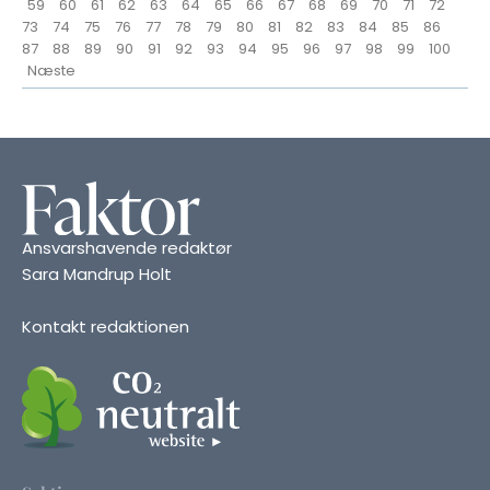
59
60
61
62
63
64
65
66
67
68
69
70
71
72
73
74
75
76
77
78
79
80
81
82
83
84
85
86
87
88
89
90
91
92
93
94
95
96
97
98
99
100
Næste
Ansvarshavende redaktør
Sara Mandrup Holt
Kontakt redaktionen