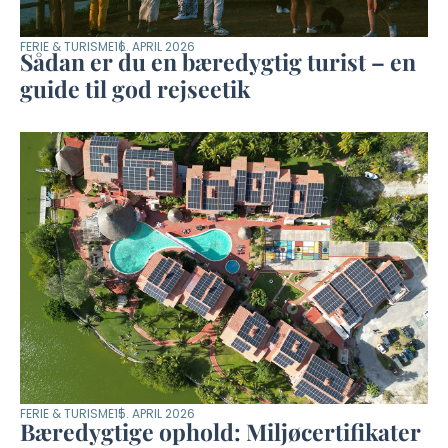
FERIE & TURISME
16. APRIL 2026
Sådan er du en bæredygtig turist – en
guide til god rejseetik
FERIE & TURISME
15. APRIL 2026
Bæredygtige ophold: Miljøcertifikater