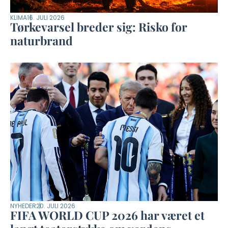
KLIMA
16. JULI 2026
Tørkevarsel breder sig: Risko for
naturbrand
NYHEDER
20. JULI 2026
FIFA WORLD CUP 2026 har været et