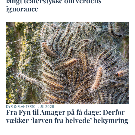
langt teaterstykke om verdens
ignorance
DYR & PLANTER
10. JULI 2026
Fra Fyn til Amager på få dage: Derfor
vækker ‘larven fra helvede’ bekymring