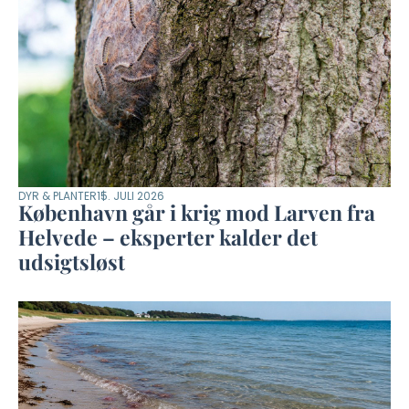
DYR & PLANTER
15. JULI 2026
København går i krig mod Larven fra
Helvede – eksperter kalder det
udsigtsløst