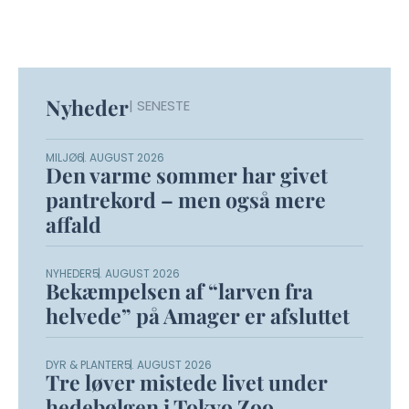
Nyheder
| SENESTE
MILJØ
6. AUGUST 2026
Den varme sommer har givet
pantrekord – men også mere
affald
NYHEDER
5. AUGUST 2026
Bekæmpelsen af “larven fra
helvede” på Amager er afsluttet
DYR & PLANTER
5. AUGUST 2026
Tre løver mistede livet under
hedebølgen i Tokyo Zoo