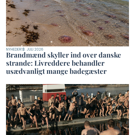
NYHEDER
13. JULI 2026
Brandmænd skyller ind over danske
strande: Livreddere behandler
usædvanligt mange badegæster