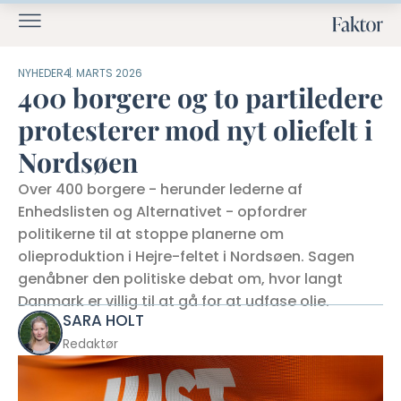
NYHEDER
4. MARTS 2026
400 borgere og to partiledere
protesterer mod nyt oliefelt i
Nordsøen
Over 400 borgere - herunder lederne af
Enhedslisten og Alternativet - opfordrer
politikerne til at stoppe planerne om
olieproduktion i Hejre-feltet i Nordsøen. Sagen
genåbner den politiske debat om, hvor langt
Danmark er villig til at gå for at udfase olie.
SARA HOLT
Redaktør